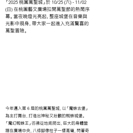
「2025 桃園萬聖城」於 10/25 (六) - 11/02 
(日) 在桃園藝文廣場拉開萬聖節的熱鬧序
幕。當夜晚燈光亮起，整座城堡在音樂與
光影中現身，帶大家一起進入充滿驚喜的
萬聖冒險。
今年邁入第 6 屆的桃園萬聖城，以「魔蛛古堡」
為主打舞台，打造出神秘又壯觀的蜘蛛城堡。
「魔幻蜘蛛王」彷彿從地底爬出，巨大的身體盤
踞在廣場中央，八條腳像柱子一樣高聳，閃著奇