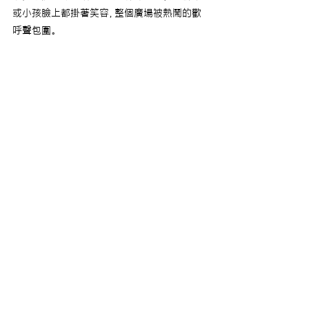
或小孩臉上都掛著笑容，整個廣場被熱鬧的歡
呼聲包圍。
「2025 桃園萬聖城」更多熱鬧活動與
驚喜仍在持續登場，想規劃前往的朋
友，可參考資訊與地圖，或至 
2025 桃
園萬聖城官方網站
了解最新活動消
息。
景點資訊
■ 活動時間 / 平日17:00 - 21:00、假日