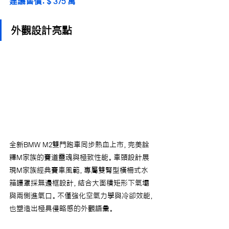
建議售價：$ 375 萬
外觀設計亮點
全新BMW M2雙門跑車同步熱血上市，完美詮
釋M家族的賽道靈魂與極致性能。車頭設計展
現M家族經典賽車風範，專屬雙腎型橫柵式水
箱護罩採無邊框設計，結合大面積矩形下氣壩
與兩側進氣口。不僅強化空氣力學與冷卻效能，
也塑造出極具侵略感的外觀語彙。