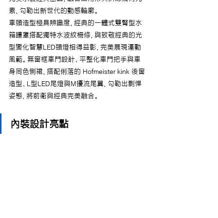
素，勾勒出新世代的動感輪廓。
車頭造型極具辨識度，經典的一體式雙腎型水
箱護罩搭配獨特水波紋柵條，與致敬經典的光
型變化智慧LED頭燈相得益彰，完美展現運動
風範。無窗框車門設計、平整化車門把手與車
身同色側裙，搭配俐落的 Hofmeister kink 後窗
造型、L型LED尾燈與M擾流尾翼，勾勒出剽悍
姿態，將前衛與經典完美融合。
內裝設計亮點