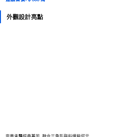
外觀設計亮點
完美承襲經典基因，融合三角形與斜線幾何元