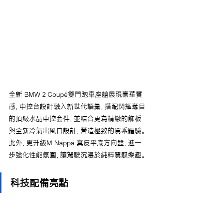
全新 BMW 2 Coupé雙門跑車座艙展現豪華質
感，中控台設計融入新世代語彙，搭配閃耀奪目
的頂級水晶中控套件，並結合更為精緻的飾板
與全新冷氣出風口設計，營造極致的駕乘體驗。
此外，更升級M Nappa 真皮平底方向盤，進一
步強化性能氛圍，讓駕駛沉浸於純粹駕馭樂趣。
科技配備亮點