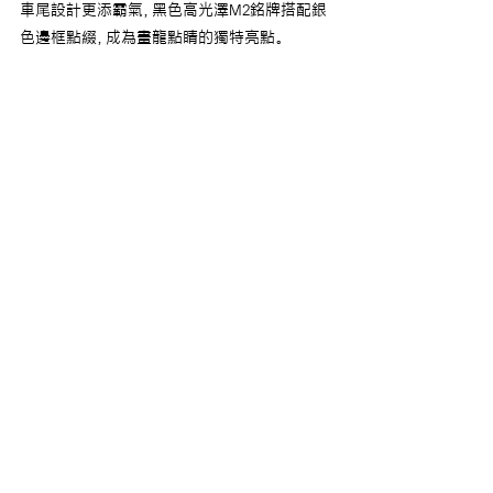
車尾設計更添霸氣，黑色高光澤M2銘牌搭配銀
色邊框點綴，成為畫龍點睛的獨特亮點。
內裝設計亮點