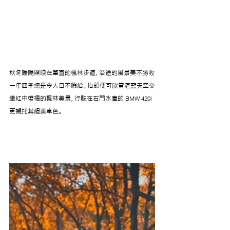
秋冬暖陽照映在筆直的楓林步道，沿途的風景美不勝收
一年四季總是令人目不暇給。抬頭便可欣賞湛藍天空交
織紅中帶橘的楓林美景，行駛在石門水庫的 BMW 420i 
更襯托其絕美車色。