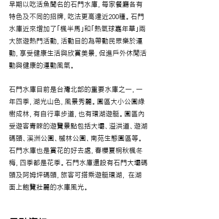
早期以吃活魚聞名的石門水庫，每家餐廳各有
特色及不同的招牌，吃法更高達近200種。石門
水庫近來增加了｢楓半馬｣和｢熱氣球嘉年華｣兩
大旅遊熱門活動，活動目的為帶動民眾樂於運
動，享受健康生活與欣賞美景，促進戶外休閒活
動與健康的運動風氣。
石門水庫目前是台灣北部的重要水庫之一，一
年四季，湖光山色，風景秀麗。園區大小公園綠
樹成林，有自行車步道，也有環湖遊艇。園區內
受遊客青睞的遊覽景點包括大壩、溢洪道、遊湖
碼頭、溪洲公園、槭林公園、南苑生態園區等。
石門水庫也是賞花的好去處，春櫻夏桐秋楓冬
梅，四季都是花季。石門水庫還設有石門大壩碼
頭及阿姆坪碼頭，旅客可搭乘遊艇環湖， 在湖
面上飽覽壯麗的水庫風光。