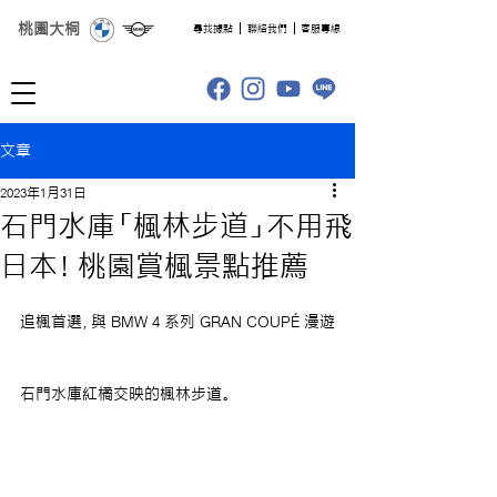
桃園大桐
​尋找據點
聯絡我們
客服專線
文章
2023年1月31日
石門水庫「楓林步道」不用飛
日本！桃園賞楓景點推薦
追楓首選，與 BMW 4 系列 GRAN COUPÉ 漫遊
石門水庫紅橘交映的楓林步道。