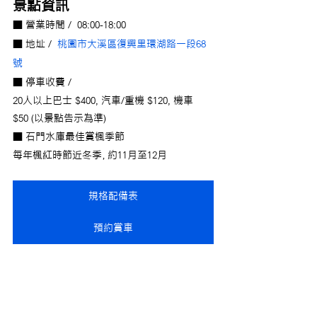
景點資訊
■ 營業時間 /  08:00-18:00
■ 地址 /  
桃園市大溪區復興里環湖路一段68
號
■ 停車收費 /
20人以上巴士 $400, 汽車/重機 $120, 機車 
$50 (以景點告示為準)
■ 石門水庫最佳賞楓季節 
每年楓紅時節近冬季，約11月至12月
規格配備表
預約賞車