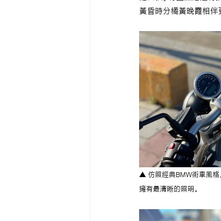
黃昏時分橘黃晚霞相伴
▲ 仿照經典BMW街車風格
擁有最清晰的照明。