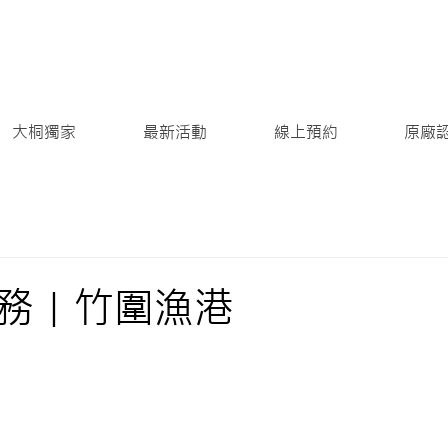
大桐獨家
最新活動
線上預約
原廠
務｜竹圍漁港