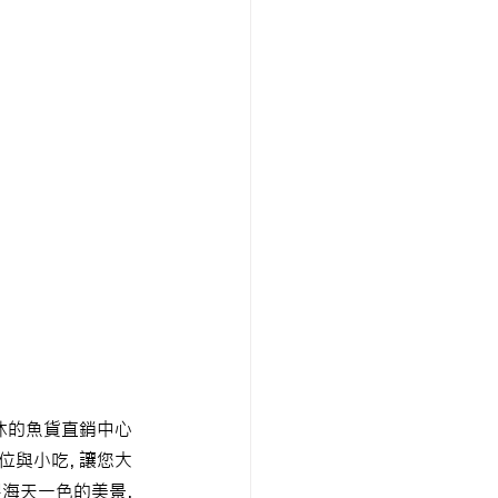
休的魚貨直銷中心
位與小吃，讓您大
望海天一色的美景，