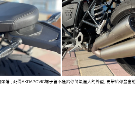
向頭燈 ; 配備AKRAPOVIC蠍子管不僅給你帥氣逼人的外型，更帶給你豐富