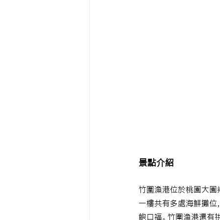
景點介紹
竹圍漁港位於桃園大園
一樓共有多處海鮮攤位
飽口福。竹圍漁港還有