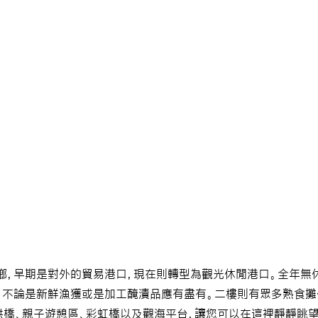
鄉，早期是對外的貿易港口，現在則轉型為觀光休閒港口。全年無
，不論是新鮮漁獲或是加工醃漬品應有盡有。二樓則有眾多熟食攤
拱橋、親子遊憩區、彩虹橋以及觀海平台，讓您可以在這裡靜靜眺