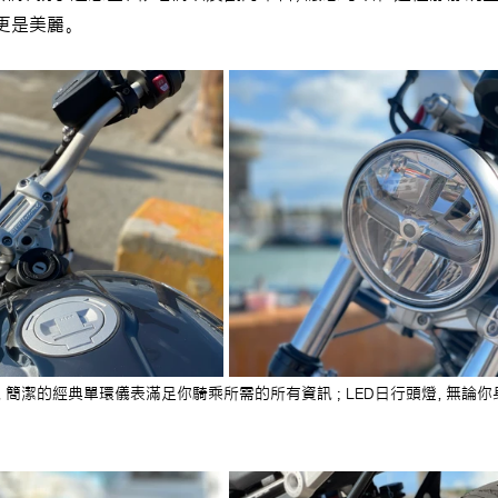
更是美麗。
，簡潔的經典單環儀表滿足你騎乘所需的所有資訊 ; LED日行頭燈，無論