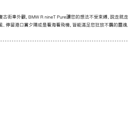
街車外觀，BMW R nineT Pure讓您的想法不受束縛，說走就走
風、停留港口賞夕陽或是看海看飛機，皆能滿足您狂放不羈的靈魂