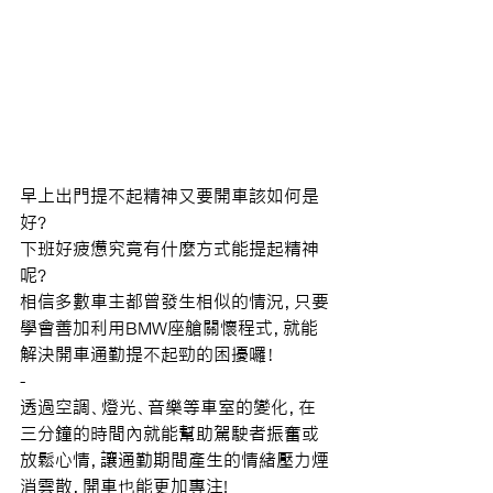
早上出門提不起精神又要開車該如何是
好?
下班好疲憊究竟有什麼方式能提起精神
呢?
相信多數車主都曾發生相似的情況，只要
學會善加利用BMW座艙關懷程式，就能
解決開車通勤提不起勁的困擾囉！
-
透過空調、燈光、音樂等車室的變化，在
三分鐘的時間內就能幫助駕駛者振奮或
放鬆心情，讓通勤期間產生的情緒壓力煙
消雲散，開車也能更加專注! 