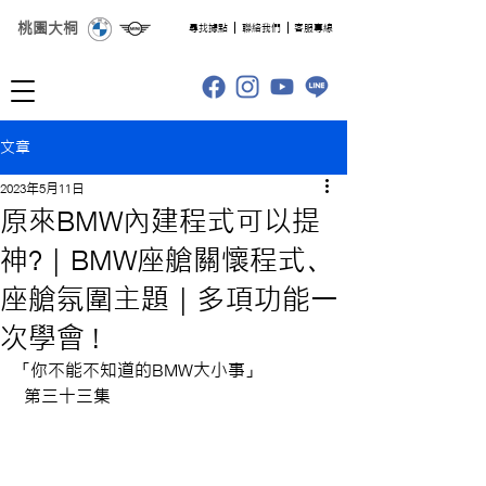
桃園大桐
​尋找據點
聯絡我們
客服專線
文章
2023年5月11日
原來BMW內建程式可以提
神? | BMW座艙關懷程式、
座艙氛圍主題 | 多項功能一
次學會 !
「你不能不知道的BMW大小事」
 第三十三集 