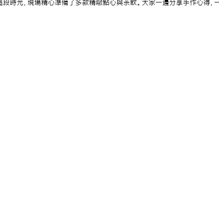
這段時光，現場精心準備了多款精緻點心與茶飲。大家一邊分享手作心得，