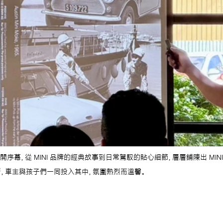
師揭開序幕，從 MINI 品牌的經典故事到日常駕馭的貼心細節，層層鋪陳出 MI
，車主與孩子們一同投入其中，氛圍熱烈而溫馨。