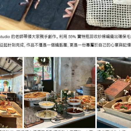
 studio 的老師帶領大家親手創作。利用 55% 寶特瓶回收紗線編織出環保
從起針到完成，作品不僅是一個鑰匙圈，更是一份專屬於自己的心意與記憶