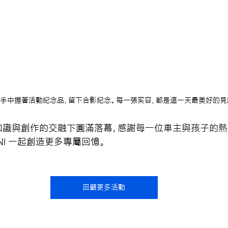
們手中握著活動紀念品，留下合影紀念。每一張笑容，都是這一天最美好的見
」在知識與創作的交融下圓滿落幕，感謝每一位車主與孩子的
NI 一起創造更多專屬回憶。
回顧更多活動