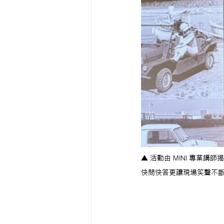
▲ 活動由 MINI 專業講
快問快答更讓現場笑聲不斷