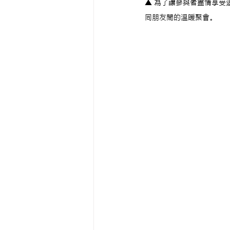
▲ 為了讓參與者盡情享受
同朋友間的溫暖聚會。