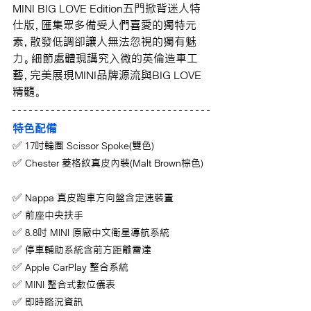
MINI BIG LOVE Edition五門掀背迷人特
仕版，匯集眾多備受人們喜愛的獨特元
素，散發低調卻讓人無法忽視的獨有魅
力。細節處體現講究入微的英倫造車工
藝，完美展現MINI品牌源流與BIG LOVE
精髓。
特色配備
✅ 
17吋輪圈 Scissor Spoke(雙色)       
✅
 Chester 菱格紋真皮內裝(Malt Brown棕色)  
✅
 Nappa 真皮跑車方向盤含定速裝置       
✅ 
前座中央扶手
✅ 
8.8吋 MINI 原廠中文衛星導航系統 
✅
 停車輔助系統含前方距離雷達        
✅
 Apple CarPlay 整合系統   
✅
 MINI 整合式數位儀表           
✅
 即時路況資訊        