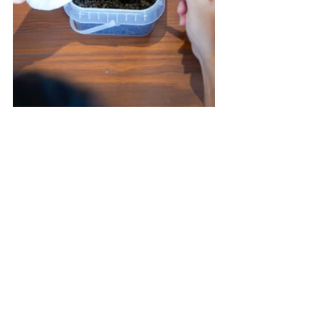
▲ 
用完美味的客家美食後，我們隨導覽來到手
作小教室。在老師的指導下，大家親手體驗「揉
捻成球」的過程，將片片茶葉慢慢團揉，化為緊
實茶球。每一次推壓、旋轉，都是與茶對話的時
刻，讓茶香逐漸從掌心升起，也象徵著文化的延
續與凝聚。茶球除了可以用來泡茶外，還可用來
芳香除臭，每位車主都愛不釋手呢。