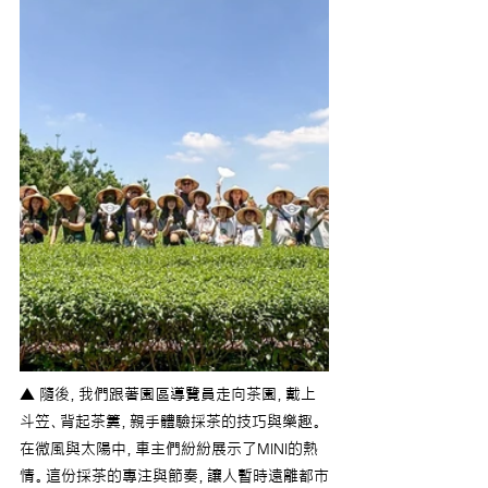
▲ 隨後，我們跟著園區導覽員走向茶園，戴上
斗笠、背起茶簍，親手體驗採茶的技巧與樂趣。
在微風與太陽中，車主們紛紛展示了MINI的熱
情。這份採茶的專注與節奏，讓人暫時遠離都市