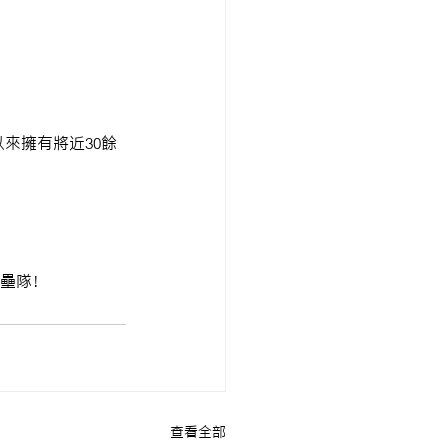
來擁有將近30餘
壘隊！
查看全部