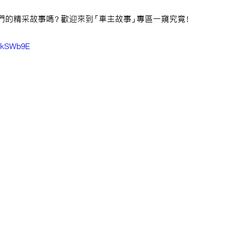
們的精采故事嗎？歡迎來到「車主故事」專區一窺究竟！
LEkSWb9E