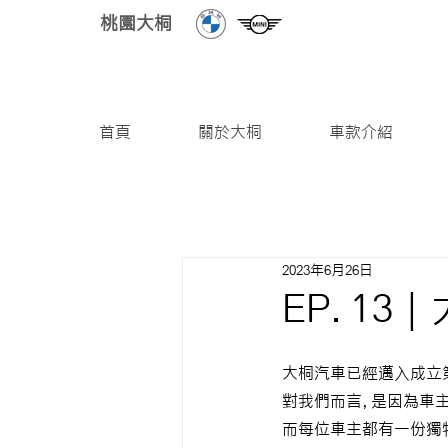
桃園大桐
首頁
關於大桐
車款介紹
2023年6月26日
EP. 13
大桐汽車已經邁入成立第
對我們而言，是因為車
而每位車主都有一份獨