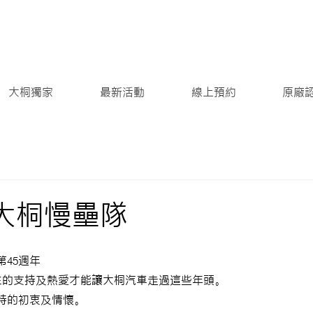
大桐獨家
最新活動
線上預約
原廠
 | 大桐慢壘隊
45週年
主的支持及熱愛才能讓大桐汽車走過這些年頭。
特的初衷及情懷。