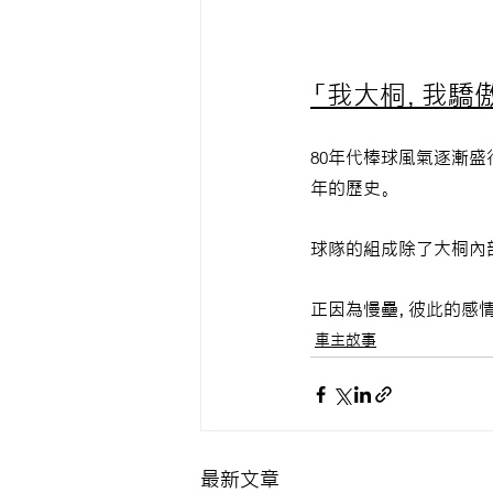
「我大桐，我驕傲
80年代棒球風氣逐漸盛
年的歷史。
球隊的組成除了大桐內
正因為慢壘，彼此的感情
車主故事
最新文章