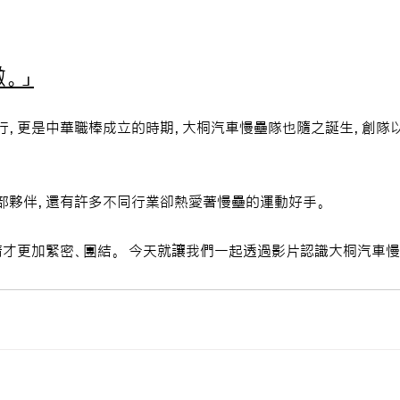
。」
行，更是中華職棒成立的時期，大桐汽車慢壘隊也隨之誕生，創隊以
部夥伴，還有許多不同行業卻熱愛著慢壘的運動好手。
才更加緊密、團結。  今天就讓我們一起透過影片認識大桐汽車慢