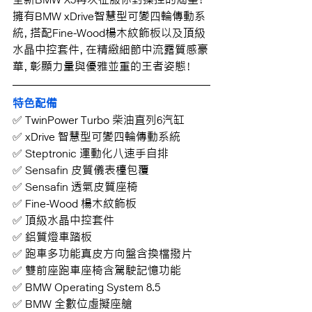
擁有BMW xDrive智慧型可變四輪傳動系
統，搭配Fine-Wood楊木紋飾板以及頂級
水晶中控套件，在精緻細節中流露質感豪
華，彰顯力量與優雅並重的王者姿態！
特色配備
✅ TwinPower Turbo 柴油直列6汽缸
✅ xDrive 智慧型可變四輪傳動系統
✅ Steptronic 運動化八速手自排
✅ Sensafin 皮質儀表檯包覆
✅ Sensafin 透氣皮質座椅
✅ Fine-Wood 楊木紋飾板
✅ 頂級水晶中控套件
✅ 鋁質燈車踏板
✅ 跑車多功能真皮方向盤含換檔撥片
✅ 雙前座跑車座椅含駕駛記憶功能
✅ BMW Operating System 8.5
✅ BMW 全數位虛擬座艙