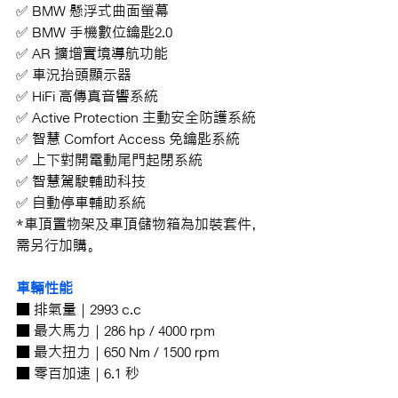
✅ BMW 懸浮式曲面螢幕
✅ BMW 手機數位鑰匙2.0
✅ AR 擴增實境導航功能
✅ 車況抬頭顯示器
✅ HiFi 高傳真音響系統
✅ Active Protection 主動安全防護系統
✅ 智慧 Comfort Access 免鑰匙系統
✅ 上下對開電動尾門起閉系統
✅ 智慧駕駛輔助科技
✅ 自動停車輔助系統
*車頂置物架及車頂儲物箱為加裝套件，
需另行加購。
車輛性能
■ 排氣量 | 2993 c.c
■ 最大馬力 | 286 hp / 4000 rpm
■ 最大扭力 | 650 Nm / 1500 rpm
■ 零百加速 | 6.1 秒