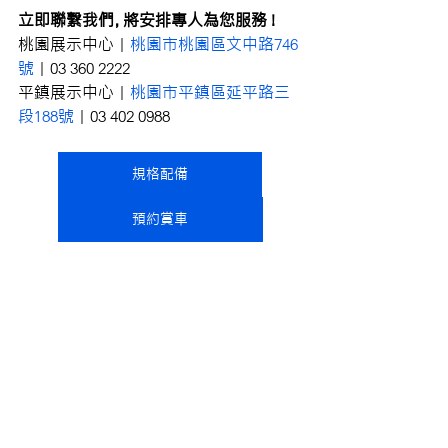
立即聯繫我們，將安排專人為您服務 !
桃園展示中心｜
桃園市桃園區文中路746
號
｜03 360 2222
平鎮展示中心｜
桃園市平鎮區延平路三
段188號
｜03 402 0988
規格配備
預約賞車
線上展間
查看全部
最新文章