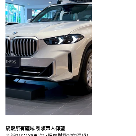
統馭所有疆域 引領眾人仰望
全新BMW X5再次征服你對操控的渴望！