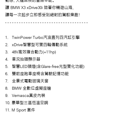
動感，大膽無畏的冒險本能。
讓 BMW X3 xDrive30i 陪著你暢遊山海，
讓每一次起步立即感受到絕對的駕馭樂趣！
1.   TwinPower Turbo汽油直列四汽缸引擎
2.   xDrive智慧型可變四輪傳動系統
3.   48V高效複合動力(+11hp)
4.   車況抬頭顯示器
5.   智慧LED頭燈(含Glare-free光型變化功能)
6.   雙前座跑車座椅含駕駛記憶功能
7.   全景式電動玻璃天窗
8.   BMW 全數位虛擬座艙
9.   Vernasca真皮內裝
10. 豪華型三區恆溫空調
11. M Sport 套件