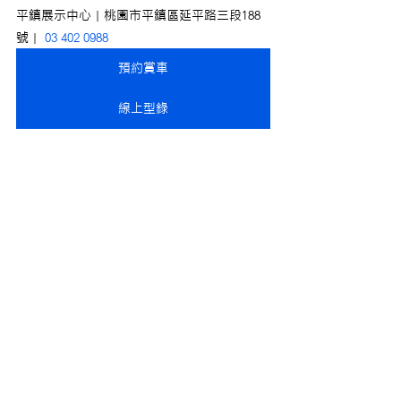
平鎮展示中心｜桃園市平鎮區延平路三段188
號｜ 
03 402 0988
預約賞車
線上型錄
線上展間
查看全部
最新文章