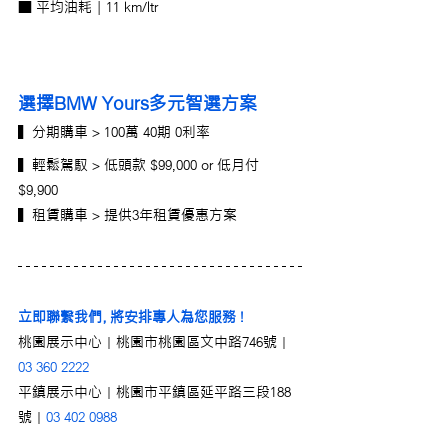
■ 平均油耗 | 11 km/ltr
選擇BMW Yours多元智選方案
▍分期購車 > 100萬 40期 0利率 
▍輕鬆駕馭 > 低頭款 $99,000 or 低月付 
$9,900
▍租賃購車 > 提供3年租賃優惠方案
立即聯繫我們，將安排專人為您服務 !
桃園展示中心｜桃園市桃園區文中路746號｜
03 360 2222
平鎮展示中心｜桃園市平鎮區延平路三段188
號｜
03 402 0988