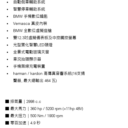
自動倒車輔助系統
智慧停車輔助系統
BMW 手機數位鑰匙
Vernasca 真皮內裝
BMW 全數位虛擬座艙
雙12.3吋虛擬儀表板及中控觸控螢幕
光型變化智慧LED頭燈
全景式電動玻璃天窗
車況抬頭顯示器
手機無線充電裝置
harman / kardon 高傳真音響系統(16支揚
聲器，最大總輸出 464 瓦)
■ 排氣量 | 2998 c.c
■ 最大馬力 | 360 hp / 5200 rpm (+11hp 48V)
■ 最大扭力 | 500 Nm / 1900 rpm 
■ 零百加速 | 4.9 秒