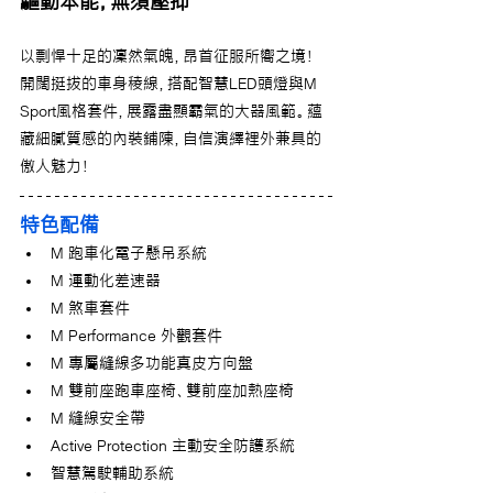
驅動本能，無須壓抑
以剽悍十足的凜然氣魄，昂首征服所嚮之境！
開闊挺拔的車身稜線，搭配智慧LED頭燈與M 
Sport風格套件，展露盡顯霸氣的大器風範。蘊
藏細膩質感的內裝鋪陳，自信演繹裡外兼具的
傲人魅力！
特色配備
M 跑車化電子懸吊系統
M 運動化差速器
M 煞車套件
M Performance 外觀套件
M 專屬縫線多功能真皮方向盤
M 雙前座跑車座椅、雙前座加熱座椅
M 縫線安全帶
Active Protection 主動安全防護系統
智慧駕駛輔助系統