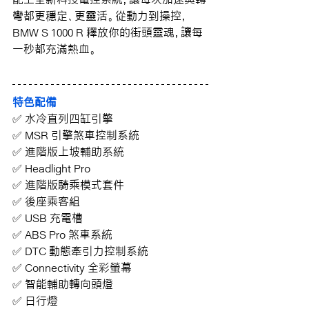
彎都更穩定、更靈活。從動力到操控，
BMW S 1000 R 釋放你的街頭靈魂，讓每
一秒都充滿熱血。
特色配備
✅ 水冷直列四缸引擎
✅ MSR 引擎煞車控制系統
✅ 進階版上坡輔助系統
✅ Headlight Pro
✅ 進階版騎乘模式套件
✅ 後座乘客組
✅ USB 充電槽
✅ 
ABS Pro
 煞車系統
✅ 
DTC
 動態牽引力控制系統
✅ 
Connectivity
 全彩螢幕
✅ 智能輔助轉向頭燈
✅ 日行燈