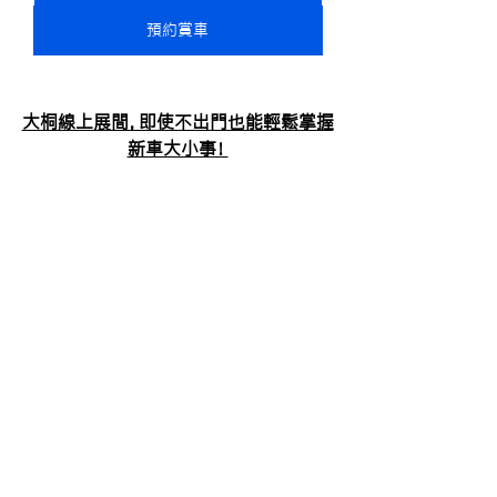
預約賞車
大桐線上展間，即使不出門也能輕鬆掌握
新車大小事！
線上展間
查看全部
最新文章