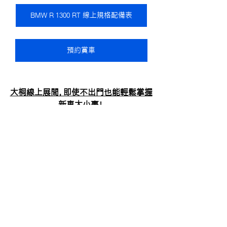
BMW R 1300 RT 線上規格配備表
預約賞車
大桐線上展間，即使不出門也能輕鬆掌握
新車大小事！
線上展間
查看全部
最新文章