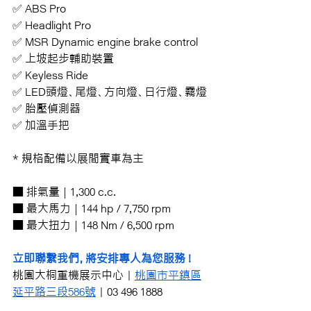
✅ ABS Pro
✅ Headlight Pro
✅ 
MSR Dynamic engine brake control
✅ 
上坡起步輔助裝置
✅ Keyless Ride
✅ LED頭燈、尾燈、方向燈、日行燈、霧燈
✅ 
胎壓偵測器
✅ 
加溫手把
* 規格配備以展間實車為主
■ 排氣量 | 1,300 c.c.
■ 最大馬力 | 144 hp / 7,750 rpm
■ 最大扭力 | 148 Nm / 6,500 rpm
立即聯繫我們，將安排專人為您服務 !
桃園大桐重機展示中心｜
桃園市平鎮區
延平路三段586號
｜03 496 1888