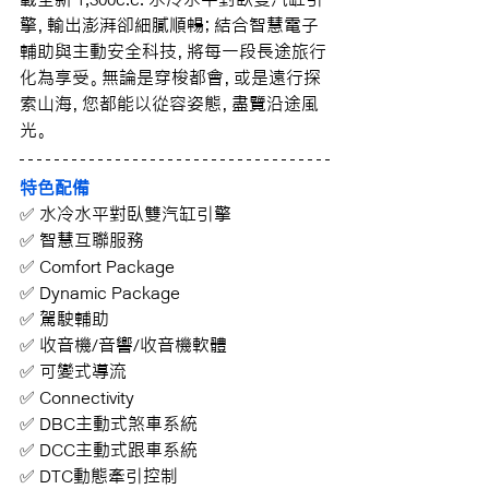
擎，輸出澎湃卻細膩順暢；結合智慧電子
輔助與主動安全科技，將每一段長途旅行
化為享受。無論是穿梭都會，或是遠行探
索山海，您都能以從容姿態，盡覽沿途風
光。
特色配備
✅ 水冷水平對臥雙汽缸引擎
✅ 智慧互聯服務
✅ 
Comfort Package
✅ 
Dynamic Package
✅ 
駕駛輔助
✅ 
收音機/音響/收音機軟體
✅ 
可變式導流
✅ 
Connectivity
✅ 
DBC主動式煞車系統
✅ 
DCC主動式跟車系統
✅ DTC
動態牽引控制