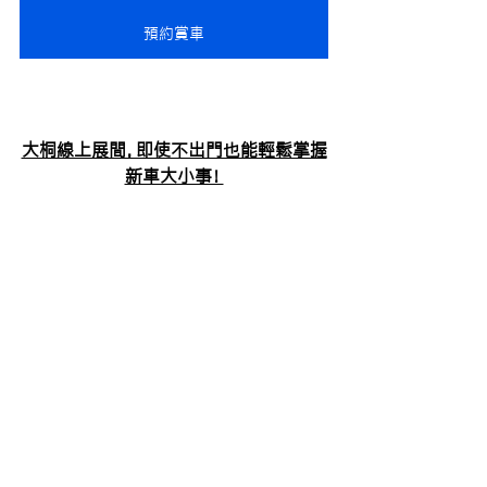
預約賞車
大桐線上展間，即使不出門也能輕鬆掌握
新車大小事！
線上展間
查看全部
最新文章