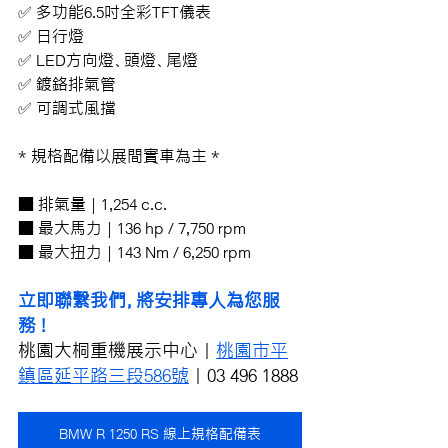
✅ 多功能6.5吋全彩TFT儀表
✅ 日行燈
✅ LED方向燈、頭燈、尾燈
✅ 鍍鉻排氣管
✅ 可調式風擋
* 規格配備以展間實車為主 *
■ 排氣量 | 1,254 c.c.
■ 最大馬力 | 136 hp / 7,750 rpm
■ 最大扭力 | 143 Nm / 6,250 rpm
立即聯繫我們，將安排專人為您服
務 !
桃園大桐重機展示中心｜
桃園市平
鎮區延平路三段586號
｜03 496 1888
BMW R 1250 RS 線上規格配備表