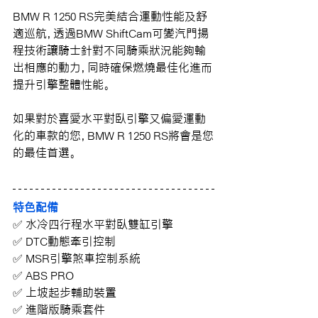
BMW R 1250 RS
完美結合運動性能及舒
適巡航
，透過BMW 
ShiftCam可變汽門揚
程技術
讓騎士針對不同騎乘狀況能夠
輸
出相應的動力，同時確保燃燒最佳化進而
提升引擎整體性能。
如果對於喜愛水平對臥引擎又偏愛運動
化的車款的您，BMW R 1250 RS將會是您
的最佳首選
。
特色配備
✅ 水冷四行程水平對臥雙缸引擎
✅ DTC動態牽引控制
✅ MSR引擎煞車控制系統
✅ ABS PRO
✅ 上坡起步輔助裝置
✅ 進階版騎乘套件