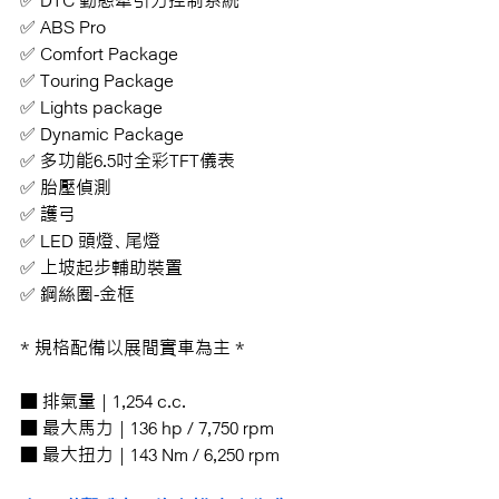
✅ 
DTC 動態牽引力控制系統
✅ 
ABS Pro
✅ 
Comfort Package
✅ 
Touring Package
✅ 
Lights package
✅ 
Dynamic Package
✅ 
多功能6.5吋全彩TFT儀表
✅ 
胎壓偵測
✅ 
護弓
✅ 
LED 頭燈、尾燈
✅ 
上坡起步輔助裝置
✅ 
鋼絲圈-金框
* 規格配備以展間實車為主 *
■ 排氣量 | 1,254 c.c.
■ 最大馬力 | 136 hp / 7,750 rpm
■ 最大扭力 | 143 Nm / 6,250 rpm