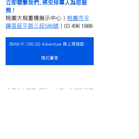
立即聯繫我們，將安排專人為您服
務 !
桃園大桐重機展示中心｜
桃園市平
鎮區延平路三段586號
｜03 496 1888
BMW R 1250 GS Adventure 線上規格配備表
預約賞車
大桐線上展間，即使不出門也能輕鬆掌握
新車大小事！
線上展間