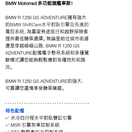
BMW Motorrad 多功能旗艦車款！
BMW R 1250 GS ADVENTURE擁有強大
的
BMW ShiftCam水平對臥引擎及先進的
電控系統，
為喜愛長途旅行和越野探險者
提供最佳騎乘選擇。無論是前往城市街道
還是穿越崎嶇山路，BMW R 1250 GS 
ADVENTURE配備電子懸吊系統和多種駕
駛模式讓您能夠輕鬆應對各種地形和路
況。
BMW R 1250 GS ADVENTURE的強大、
可靠讓您盡情享受騎乘樂趣。
特色配備
✅ 水冷四行程水平對臥雙缸引擎
✅ 
MSR 引擎煞車控制系統