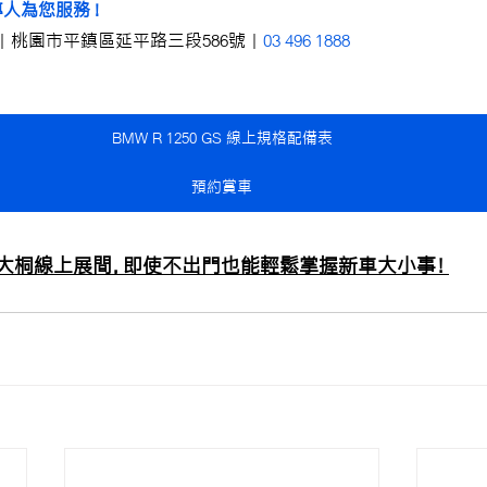
人為您服務 !
｜桃園市平鎮區延平路三段586號｜
03 496 1888
BMW R 1250 GS 線上規格配備表
預約賞車
大桐線上展間，即使不出門也能輕鬆掌握新車大小事！