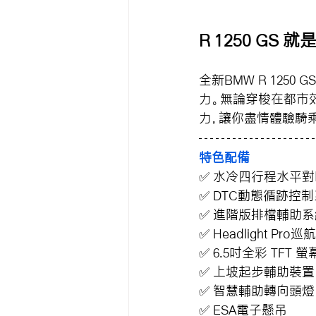
R 1250 GS
全新BMW R 12
力。無論穿梭在都市
力，讓你盡情體驗騎
特色配備
✅ 水冷四行程水平
✅ DTC動態循跡控
✅ 進階版排檔輔助系
✅ Headlight Pro
✅ 6.5吋全彩 TFT 螢
✅ 上坡起步輔助裝置
✅ 智慧輔助轉向頭燈
✅ ESA電子懸吊