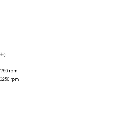
主)
750 rpm
6250 rpm