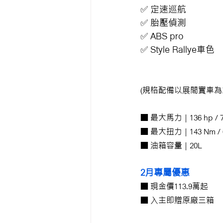
✅ 定速巡航
✅ 胎壓偵測
✅ ABS pro
✅ Style Rallye車色
(規格配備以展間實車為
■ 最大馬力 | 136 hp / 7
■ 最大扭力 | 143 Nm / 
■ 油箱容量 | 20L
2月專屬優惠
■ 現金價113.9萬起
■ 入主即贈原廠三箱