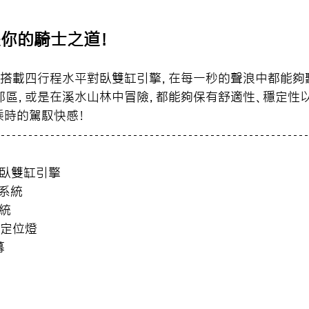
 就是你的騎士之道！
50 GS搭載四行程水平對臥雙缸引擎，在每一秒的聲浪中都能
郊區，或是在溪水山林中冒險，都能夠保有舒適性、穩定性
乘時的駕馭快感！
對臥雙缸引擎
制系統
統
巡航定位燈
幕