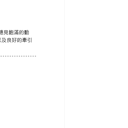
夠聽見飽滿的動
以及良好的牽引