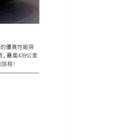
有的優異性能與
格。
最高
439公里
的旅程！