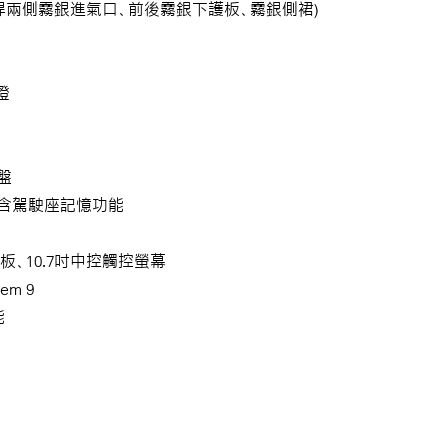
前保桿兩側霧銀進氣口、前後霧銀下護板、霧銀側裙)
燈
盤
椅含駕駛座記憶功能
表板、10.7吋中控觸控螢幕
tem 9
能