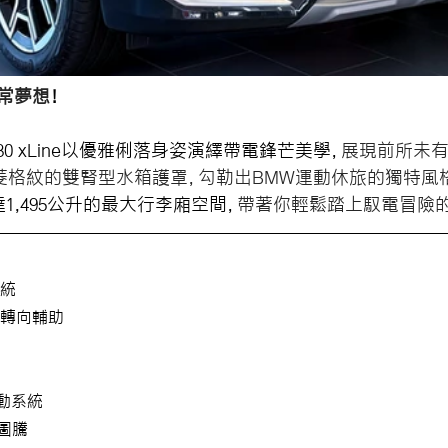
常夢想
！ 
30 xLine
以優雅俐落身姿演繹帶電鋒芒美學，
展現前所未
菱格紋的雙腎型水箱護罩，勾勒出BMW運動休旅的獨特風
1,495公升的最大行李廂空間，
帶著你輕鬆踏上馭電冒險
系統
速感應轉向輔助
傳動系統
圖騰