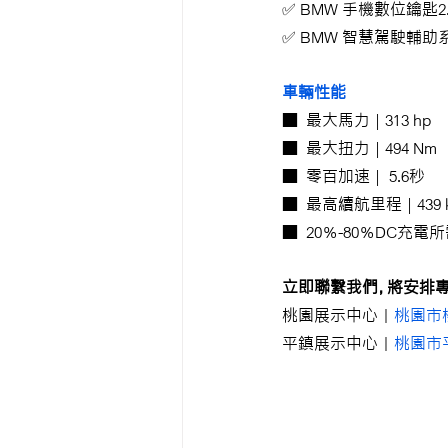
✅ BMW 手機數位鑰匙2.
✅ BMW 智慧駕駛輔助
車輛性能
■  最大馬力 | 313 hp
■  最大扭力 | 494 Nm
■  零百加速 |  5.6秒
■  最高續航里程 | 439 
■  20％-80％DC充電所
立即聯繫我們，將安排專
桃園展示中心｜
桃園市
平鎮展示中心｜
桃園市