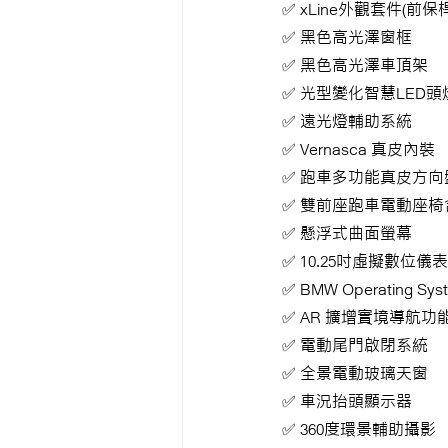
✅ xLine外觀套件(
✅ 黑色高光澤窗框
✅ 黑色高光澤車頂架
✅ 光型變化智慧LED頭
✅ 遠光燈輔助系統
✅ Vernasca 真皮內裝
✅ 跑車多功能真皮方向
✅ 雙前座跑車電動座
✅ 懸浮式曲面螢幕
✅ 10.25吋虛擬數位儀
✅ BMW Operating Sys
✅ AR 擴增實境導航功
✅ 電動尾門啟閉系統
✅ 全景電動玻璃天窗
✅ 車況抬頭顯示器
✅ 360度環景輔助攝影