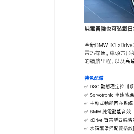
純電冒險也可裝載日
全新BMW
 iX1 xDrive
靈巧操駕。車頭方形
的續航里程，以及
高達
特色配備
✅ DSC 動態穩定控制
✅ Servotronic 車
✅ 主動式動能回充系統
✅ BMW 純電動能音效
✅ xDrive 智慧型四輪
✅ 水箱護罩搭配菱格紋