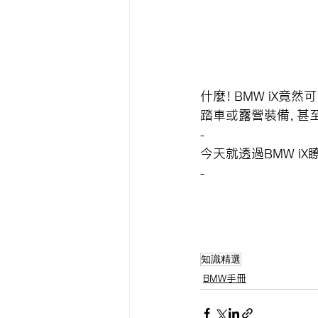
什麼！BMW iX竟
踏車或露營裝備，甚
-
今天就透過BMW i
-
知識精選
BMW手冊