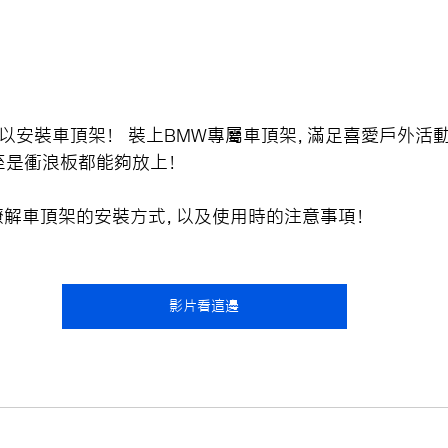
然可以安裝車頂架！  裝上BMW專屬車頂架，滿足喜愛戶外活
至是衝浪板都能夠放上！
X瞭解車頂架的安裝方式，以及使用時的注意事項！
影片看這邊