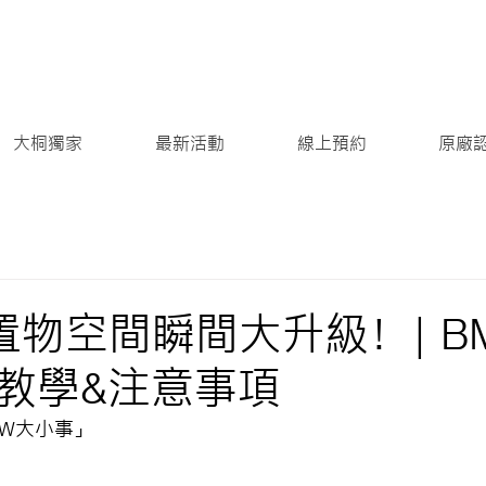
大桐獨家
最新活動
線上預約
原廠
X 置物空間瞬間大升級！ | 
教學&注意事項
W大小事」