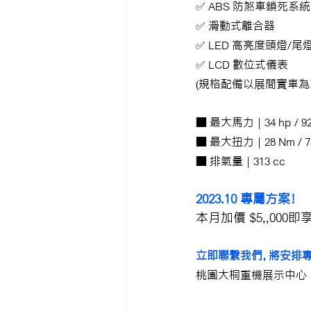
✅ ABS 防煞車鎖死系統
✅ 滑動式離合器
✅ LED 高亮度頭燈/尾
✅ LCD 數位式儀表
(規格配備以展間實車為
■ 最大馬力 | 34 hp / 92
■ 最大扭力 | 28 Nm / 7
■ 排氣量 | 313 cc
2023.10 專屬方案！
本月加價 $5,,000
立即聯繫我們，將安排專
桃園大桐重機展示中心