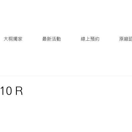
大桐獨家
最新活動
線上預約
原廠
10 R