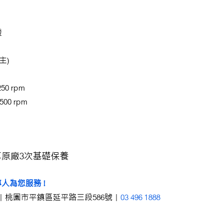
燈
主)
50 rpm
500 rpm
即享原廠3次基礎保養
人為您服務 !
｜桃園市平鎮區延平路三段586號｜
03 496 1888