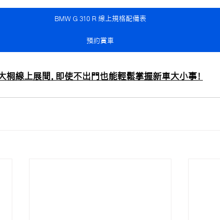
BMW G 310 R 線上規格配備表
預約賞車
大桐線上展間，即使不出門也能輕鬆掌握新車大小事！