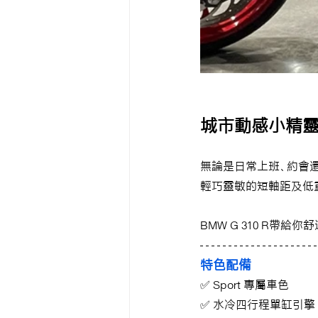
城市動感小精靈
無論是日常上班、約會
輕巧靈敏的短軸距及低
BMW G 310 R帶給
特色配備
✅ Sport 專屬車色
✅ 水冷四行程單缸引擎