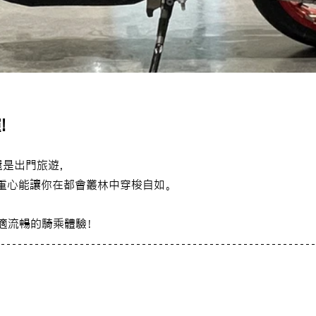
!
還是出門旅遊，
重心能讓你在都會叢林中穿梭自如。
你舒適流暢的騎乘體驗！