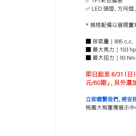
✅ 
TFT彩色儀表
✅ 
LED 頭燈、方向燈
* 規格配備以展間實
■ 排氣量 | 895 c.c.
■ 最大馬力 | 103 hp /
■ 最大扭力 | 93 Nm /
即日起至 8/31（日）
元/60期」，另外還
立即聯繫我們，將安排
桃園大桐重機展示中