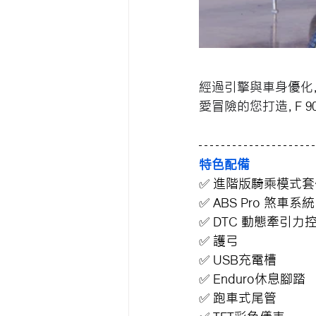
經過引擎與車身優化
愛冒險的您打造，
F 9
特色配備
✅ 
進階版騎乘模式套
✅ 
ABS Pro 
煞車系統
✅ 
DTC
 動態牽引力
✅ 護弓
✅ 
USB充電槽
✅ 
Enduro休息腳踏
✅ 
跑車式尾管