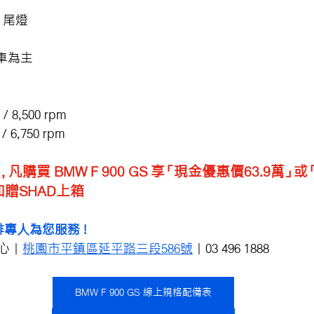
、尾燈
車為主
 8,500 rpm
 6,750 rpm
，凡購買 BMW F 900 GS 享「現金優惠價63.9萬」
或「
加贈SHAD上箱
專人為您服務 !
心｜
桃園市平鎮區延平路三段586號
｜03 496 1888
BMW F 900 GS 線上規格配備表