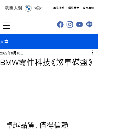
桃園大桐
​尋找據點
聯絡我們
客服專線
文章
2022年8月18日
BMW零件科技《煞車碟盤》
卓越品質，值得信賴