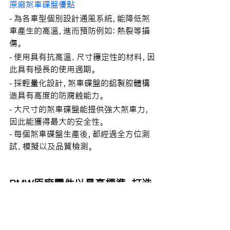
原廠煞車碟盤優點
- 為各車型個別設計通風系統，能降低煞
車產生的高溫，進而預防例如：熱裂等損
傷。
- 使用具有抗高溫、尺寸穩定性的材料，因
此具有極長的使用週期。
- 採輕量化設計，煞車碟盤的鋁製腔體構
造具有高度的防腐蝕能力。
- 大尺寸的煞車碟盤能提供強大煞車力，
因此能獲得最大的安全性。
- 每個煞車碟盤生產後，都經過全方位測
試、模擬以及品質檢測。
BMW原廠零件以最高標準，打造
出最專業的品質，讓你盡情享受
無以倫比的駕馭樂趣，在安全上
更無後顧之憂。