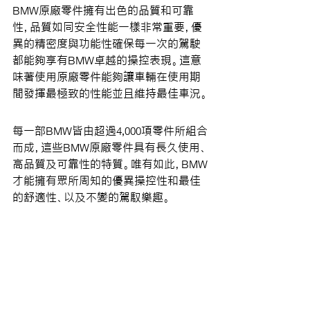
BMW原廠零件擁有出色的品質和可靠
性，品質如同安全性能一樣非常重要，優
異的精密度與功能性確保每一次的駕駛
都能夠享有BMW卓越的操控表現。這意
味著使用原廠零件能夠讓車輛在使用期
間發揮最極致的性能並且維持最佳車況。
每一部BMW皆由超過4,000項零件所組合
而成，這些BMW原廠零件具有長久使用、
高品質及可靠性的特質。唯有如此，BMW
才能擁有眾所周知的優異操控性和最佳
的舒適性、以及不變的駕馭樂趣。