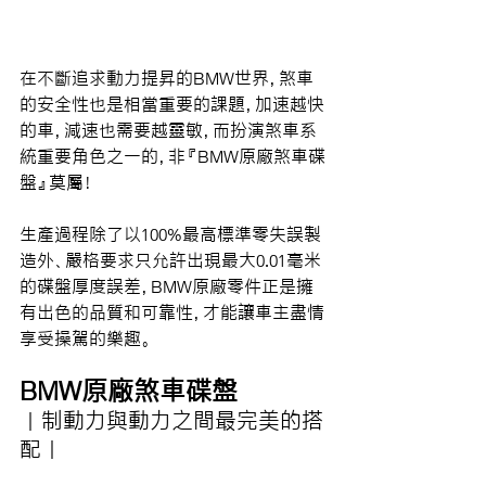
在不斷追求動力提昇的BMW世界，煞車
的安全性也是相當重要的課題，加速越快
的車，減速也需要越靈敏，而扮演煞車系
統重要角色之一的，非『BMW原廠煞車碟
盤』莫屬！
生產過程除了以100%最高標準零失誤製
造外、嚴格要求只允許出現最大0.01毫米
的碟盤厚度誤差，BMW原廠零件正是擁
有出色的品質和可靠性，才能讓車主盡情
享受操駕的樂趣。
BMW原廠煞車碟盤
｜制動力與動力之間最完美的搭
配｜