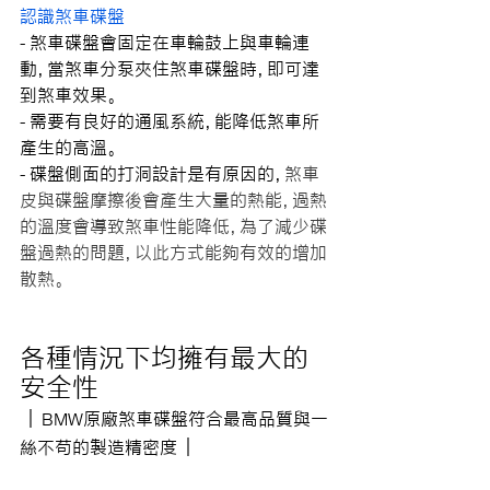
認識煞車碟盤
- 煞車碟盤會固定在車輪鼓上與車輪連
動，當煞車分泵夾住煞車碟盤時，即可達
到煞車效果。
- 需要有良好的通風系統，能降低煞車所
產生的高溫。
- 碟盤側面的打洞設計是有原因的，
煞車
皮與碟盤摩擦後會產生大量的熱能，過熱
的溫度會導致煞車性能降低，為了減少碟
盤過熱的問題，以此方式能夠有效的增加
散熱。
各種情況下均擁有最大的
安全性
｜
BMW原廠煞車碟盤符合最高品質與一
｜
絲不苟的製造精密度