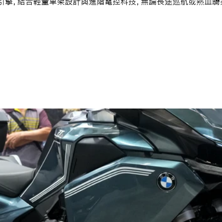
引擎，結合輕量車架設計與進階電控科技，無論長途巡航或熱血騎