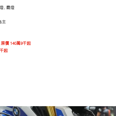
向燈、霧燈
主 
版 原價 140萬9千起
9千起