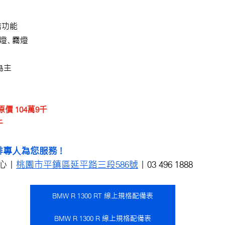
連結功能
向燈、霧燈
主 
 原價 104萬9千 
千
專人為您服務 !
心｜
桃園市平鎮區延平路三段586號
｜03 496 1888
BMW R 1300 RT 線上規格配備表
BMW R 1300 R 線上規格配備表