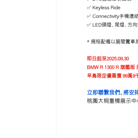
✅ Keyless Ride
✅ Connectivity手機
✅ LED頭燈、尾燈、方
*
 規格配備以展間實車為
即日起至2025.09.30
BMW R 1300 R 旗艦版
早鳥限定優惠價
 99萬9
立即聯繫我們，將安排
桃園大桐重機展示中