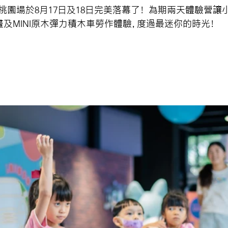
's Day 桃園場於8月17日及18日完美落幕了！ 為期兩天體驗營讓小小
及MINI原木彈力積木車勞作體驗，度過最迷你的時光！