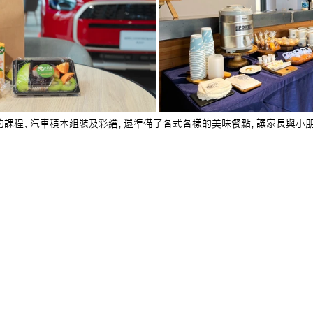
的課程、汽車積木組裝及彩繪，還準備了各式各樣的美味餐點，讓家長與小