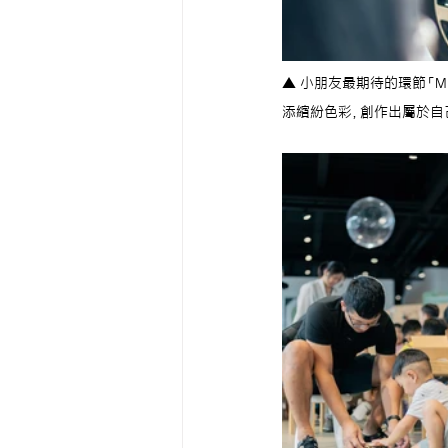
▲ 小朋友最期待的環節「
添繽紛色彩，創作出屬於自己