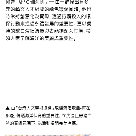
協會」及「Chill海嗨」 — 由一群傑出且多
元的藝文人才組成的綠色環保團體。他們
時常將創意化為實際，透過持續投入的環
保行動來提倡永續發展的重要性。更以獨
特的歌曲演唱讓參與者能夠深入其境，帶
領大家了解海洋的美麗與重要性。
▲ 由「台灣人文藝術協會」現場演唱歌曲-海在
那邊，傳遞海洋保育的重要性。在沈浸且舒適自
然的音樂氛圍下，為活動揭開完美序幕。