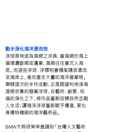
動手淨化海洋漂流物
浮球原用途為漁網之浮具，當漁網於海上
損壞遭斷網或遺棄，漁網往往會沉入海
底。而這些浮球、浮標則會隨風隨浪漂流
至海岸上，進而產生大量的海洋廢棄物。
舉辦這次的手作活動，正是期望利用淨海
過程收集的廢棄浮球，在藝術、創意、祝
福的淨化之下，將作品重新回歸自然並融
入生活；讓海洋浮球重新賦予價值，更化
身獨特精緻的海洋藝術品。
BMW大桐很榮幸邀請到「台灣人文藝術