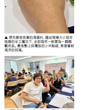
▲ 原先要被丟棄的海廢料，藉由現場大小朋友
施展的手工魔法下，全部煥然一新變為一顆顆
藝術品。最後繫上排灣族的小米點綴，象徵著對
海洋的祝福。