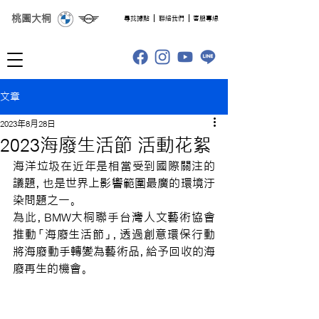
桃園大桐
​尋找據點
聯絡我們
客服專線
文章
2023年8月28日
2023海廢生活節 活動花絮
海洋垃圾在近年是相當受到國際關注的
議題，也是世界上影響範圍最廣的環境汙
染問題之一。
為此，BMW大桐聯手台灣人文藝術協會
推動「海廢生活節」，透過創意環保行動
將海廢動手轉變為藝術品，給予回收的海
廢再生的機會。