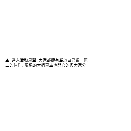
▲  進入活動尾聲，大家都擁有屬於自己獨一無
二的佳作。現場的大桐車主也開心的與大家分
享自己的創作理念，並將祝福傳遞給大家！