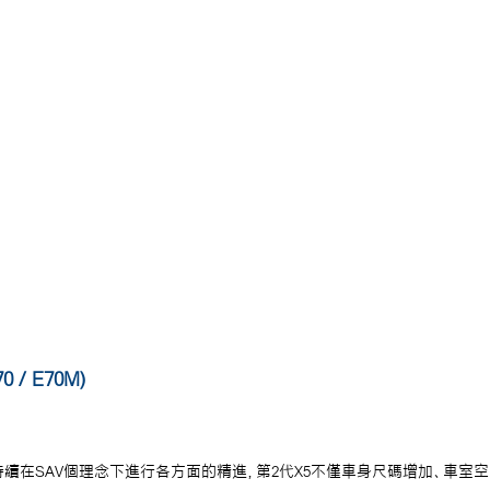
 / E70M)
世，持續在SAV個理念下進行各方面的精進，第2代X5不僅車身尺碼增加、車室