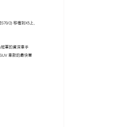
70/2) 移植到X5上，
ns冠軍的資深車手
賽道SUV 車款的最快單