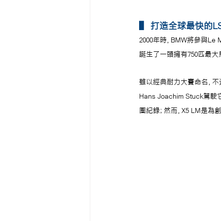
▌
打造全球最快的LSUV
2000年時，BMW將參與Le 
誕生了一頭擁有750匹最大馬力
雖以經典耐力大賽命名，不過X
Hans Joachim Stu
圈紀錄；然而，X5 LM是