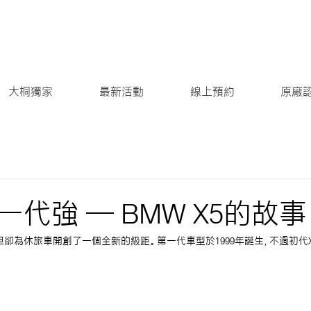
大桐獨家
最新活動
線上預約
原廠
代強 — BMW X5的故事
，但卻為休旅車開創了一個全新的級距。第一代車型於1999年誕生，不過初代X