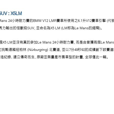
 : X5LM
Mans 24小時耐力賽的BMW V12 LMR賽車所使用之6.1升V12賽車引擎 (代號S
輸出的怪獸級SUV，並命名為X5 LM (LM即為Le Mans的縮寫)。
5 LM並沒有真的參加Le Mans 24小時耐力賽，而是由曾獲兩屆Le Ma
ck駕駛它挑戰德國紐柏林 (Nürburgring) 北賽道，並以7分49秒92的成績創下該
為創造紀錄、建立傳奇而生，原廠並無量產市售車型的計畫，全球僅此一輛。