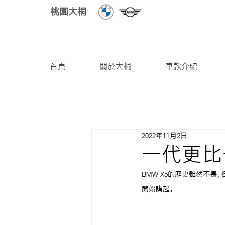
桃園大桐
首頁
關於大桐
車款介紹
2022年11月2日
一代更比一
BMW X5的歷史雖然不長
開始講起。