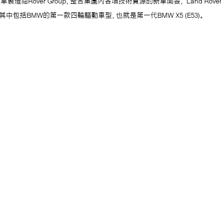
車製造商Rover Group，整合集團內各項技術資源的新車開發， Land Rov
包括BMW的第一款四輪驅動車型，也就是第一代BMW X5 (E53)。