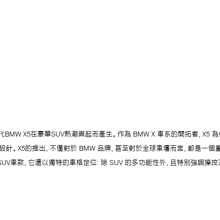
BMW X5在豪華SUV熱潮興起而產生。作為 BMW X 車系的開拓者，X5 為休
e（SAV）級距設計。X5的推出，不僅對於 BMW 品牌，甚至對於全球車壇而言，都是
SUV車款，它還以獨特的車格定位：除 SUV 的多功能性外，且特別強調操