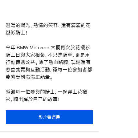
溫暖的陽光、熱情的笑容、還有滿滿的花
襯衫騎士！
今年 BMW Motorrad 大桐再次於花襯衫
騎士日與大家相聚，不只是騎車，更是用
行動傳遞公益。除了熱血路騎，現場還有
慈善義賣與互動活動，讓每一位參加者都
能感受到滿滿正能量。
感謝每一位參與的騎士，一起穿上花襯
衫，騎出屬於自己的故事！
影片看這邊