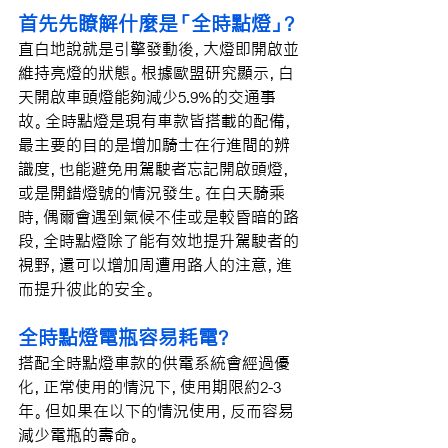
首先先瞭解什麼是「全時點燈」?
直白地說就是引擎發動後，大燈即開啟並
維持亮燈的狀態。根據歐盟研究顯示，白
天開啟車頭燈能夠減少5.9%的交通事
故。全時點燈是現有車款皆搭載的配備，
最主要的目的是增加騎士在行進間的辨
識度，也能避免用駕駛者忘記開啟頭燈，
或是開錯燈號的情況發生。在白天騎乘
時，偶爾會遇到氣候不佳或是較昏暗的路
段，全時點燈除了能有效地提升駕駛者的
視野，還可以增加周遭用路人的注意，進
而提升彼此的安全。
全時點燈電瓶容易耗電?
搭配全時點燈車款的供電系統會經過優
化，正常使用的情況下，使用期限約2-3
年。但如果在以下的情況使用，反而容易
減少電瓶的壽命。