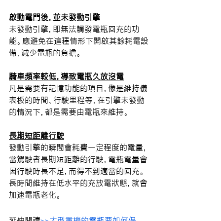
啟動電門後，並未發動引擎
未發動引擎，即無法觸發電瓶回充的功
能。應避免在這種情形下開啟其餘耗電設
備，減少電瓶的負擔。
騎車頻率較低，導致電瓶久放沒電
凡是需要有記憶功能的項目，像是維持儀
表板的時間、行駛里程等，在引擎未發動
的情況下，都是需要由電瓶來維持。
長期短距離行駛
發動引擎的瞬間會耗費一定程度的電量，
當駕駛者長期短距離的行駛，電瓶電量會
因行駛時長不足，而得不到適當的回充。
長時間維持在低水平的充放電狀態，就會
加速電瓶老化。
延伸閱讀
>>大型重機的電瓶要如何保