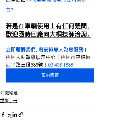
養?
若是在車輛使用上有任何疑問，
歡迎隨時回廠向大桐技師洽詢。
立即聯繫我們，將安排專人為您服務 !
桃園大桐重機展示中心｜桃園市平鎮區
延平路三段586號｜
03 496 1888
預約回廠
知識精選
重機手冊
查看全部
最新文章