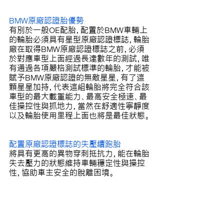
BMW原廠認證胎優勢
有別於一般OE配胎，配置於BMW車輛上
的輪胎必須具有星型原廠認證標誌，輪胎
廠在取得BMW原廠認證標誌之前，必須
於對應車型上面經過長達數年的測試，唯
有通過各項嚴格測試標準的輪胎，才能被
賦予BMW原廠認證的無敵星星，有了這
顆星星加持，代表這組輪胎將完全符合該
車型的最大載重能力、最高安全極速、最
佳操控性與抓地力，當然在舒適性寧靜度
以及輪胎使用里程上面也將是最佳狀態。
配置原廠認證標誌的失壓續跑胎
將具有更高的異物穿刺抵抗力，能在輪胎
失去壓力的狀態維持車輛穩定性與操控
性，協助車主安全的脫離困境。