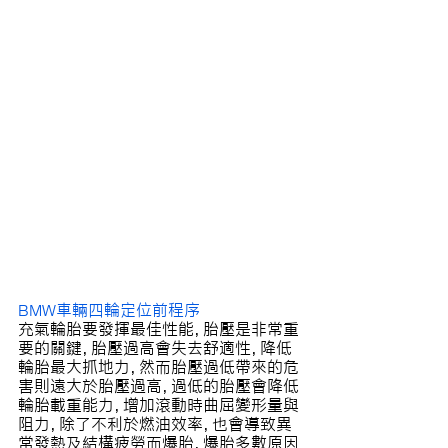
BMW車輛四輪定位前程序
充氣輪胎要發揮最佳性能，胎壓是非常重
要的關鍵，胎壓過高會失去舒適性，降低
輪胎最大抓地力，然而胎壓過低帶來的危
害則遠大於胎壓過高，過低的胎壓會降低
輪胎載重能力，增加滾動時曲屈變形量與
阻力，除了不利於燃油效率，也會導致異
常發熱及結構疲勞而爆胎，爆胎多數原因