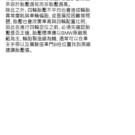
來自於胎壓過低而非胎壓過高。
除此之外，四輪胎壓不平均也會造成輪胎
異常磨耗與車輛偏跑，或是操控困難等問
題，胎壓也會改變車高與四輪配重比例，
因此在進行四輪定位之前，必須先確認胎
壓是否正確，胎壓標準應以BMW原廠規
範為主，輪胎製造廠為輔，通常可以在車
主手冊以及駕駛座車門B柱位置找到原廠
建議胎壓值。