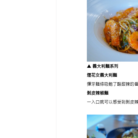
▲ 
義大利麵系列
煙花女義大利麵
彈牙麵條吸飽了酸甜辣的番
剝皮辣椒麵
一入口就可以感受到剝皮辣