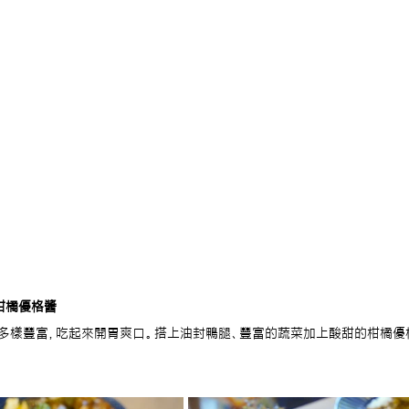
柑橘優格醬
多樣豐富，吃起來開胃爽口。搭上油封鴨腿、豐富的蔬菜加上酸甜的柑橘優