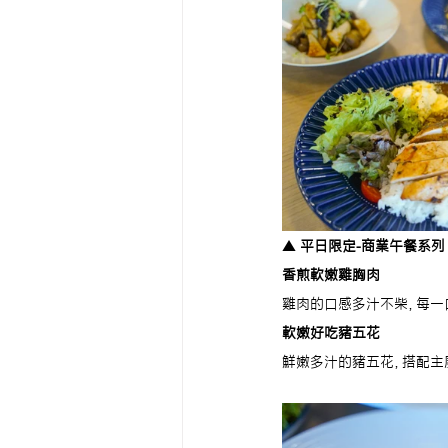
▲ 
平日限定-商業午餐系列 
香煎軟嫩雞胸肉
雞肉的口感多汁不柴，每一
軟嫩好吃豬五花
鮮嫩多汁的豬五花，搭配主