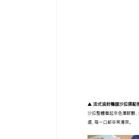
▲ 
法式油封鴨腿沙拉搭配
沙拉整體看起來色澤鮮艷、
處，每一口都非常清爽。