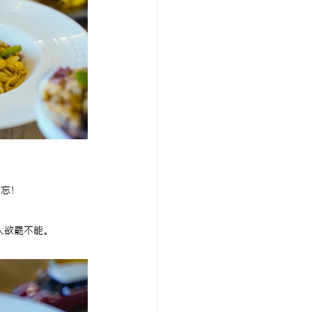
忘！
人欲罷不能。