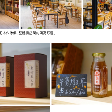
搭配木作傢俱，整體相當簡約明亮舒適。