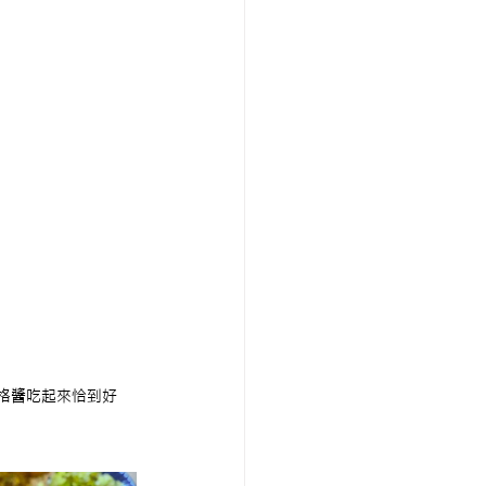
格醬吃起來恰到好