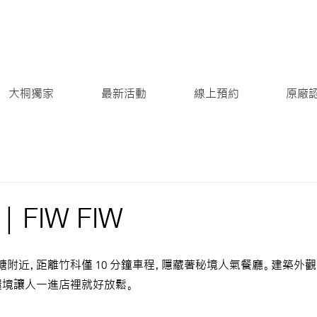
大桐獨家
最新活動
線上預約
原廠
 FIW FIW
附近，距離竹科僅 10 分鐘車程，隱藏著秘境人氣餐廳。建築外
環境讓人一進店裡就好放鬆。