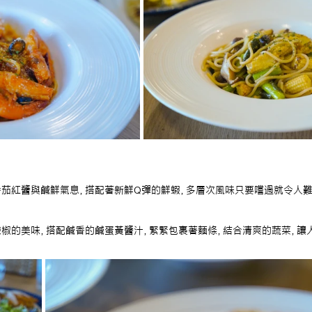
茄紅醬與鹹鮮氣息，搭配著新鮮Q彈的鮮蝦，多層次風味只要嚐過就令人難
椒的美味，搭配鹹香的鹹蛋黃醬汁，緊緊包裹著麵條，結合清爽的蔬菜，讓