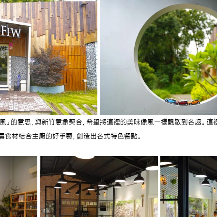
美族語「風」的意思，與新竹意象契合，希望將這裡的美味像風一樣飄散到各處。
農食材結合主廚的好手藝，創造出各式特色餐點。