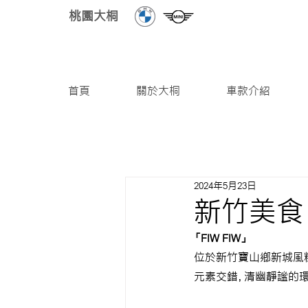
桃園大桐
首頁
關於大桐
車款介紹
2024年5月23日
新竹美食 |
「FIW FIW」
位於新竹寶山鄉新城風糖
元素交錯，清幽靜謐的