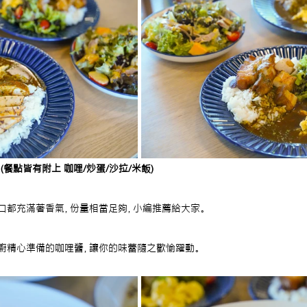
(餐點皆有附上 咖哩/炒蛋/沙拉/米飯)
口都充滿著香氣，份量相當足夠，小編推薦給大家。
廚精心準備的咖哩醬，讓你的味蕾隨之歡愉躍動。