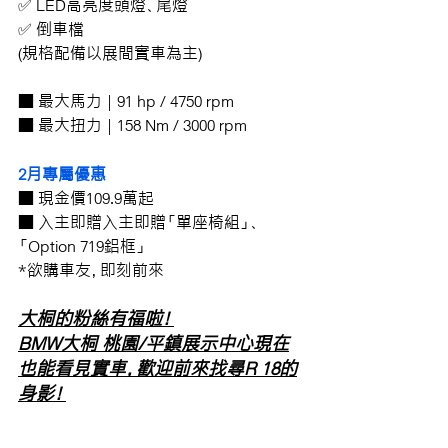
✅ LED高亮度頭燈、尾燈
✅ 倒車檔
(規格配備以展間實車為主)
■ 最大馬力 | 91 hp / 4750 rpm
■ 最大扭力 | 158 Nm / 3000 rpm
2月專屬優惠
■ 現金價109.9萬起
■ 入主即贈入主即贈「單座椅組」、
「Option 719鋁框」
*欲購車友，即刻前來
大桐的粉絲有福啦！
BMW大桐 桃園/平鎮展示中心現在
也能看見實車，歡迎前來找尋R 18的
身影！