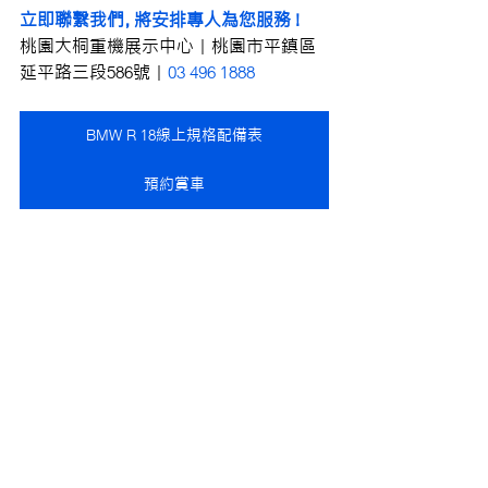
立即聯繫我們，將安排專人為您服務 !
桃園大桐重機展示中心｜桃園市平鎮區
延平路三段586號｜
03 496 1888 
BMW R 18線上規格配備表
預約賞車
大桐線上展間，即使不出門也能輕鬆掌握
新車大小事！
線上展間
查看全部
最新文章