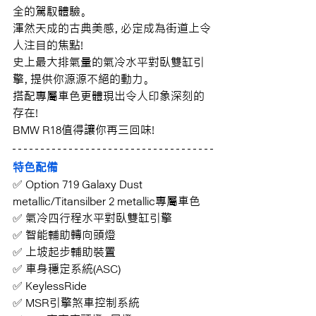
全的駕馭體驗。
渾然天成的古典美感，必定成為街道上令
人注目的焦點!
史上最大排氣量的氣冷水平對臥雙缸引
擎，提供你源源不絕的動力。
搭配專屬車色更體現出令人印象深刻的
存在!
BMW R18值得讓你再三回味!
特色配備
✅ Option 719 Galaxy Dust 
metallic/Titansilber 2 metallic專屬車色
✅ 氣冷四行程水平對臥雙缸引擎
✅ 智能輔助轉向頭燈
✅ 上坡起步輔助裝置
✅ 車身穩定系統(ASC)
✅ KeylessRide
✅ MSR引擎煞車控制系統