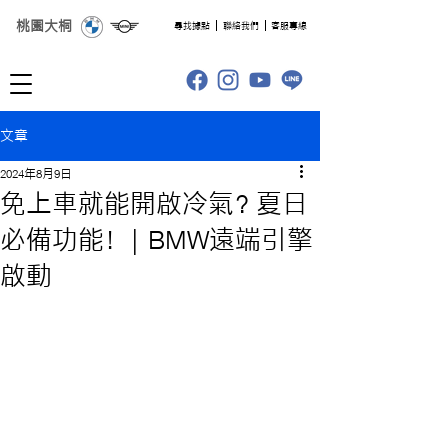
桃園大桐
​尋找據點
聯絡我們
客服專線
文章
2024年8月9日
免上車就能開啟冷氣？夏日
必備功能！ | BMW遠端引擎
啟動