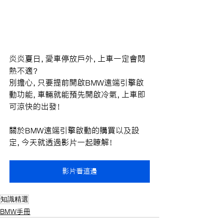
炎炎夏日，愛車停放戶外，上車一定會悶
熱不適？
別擔心，只要提前開啟BMW遠端引擎啟
動功能，車輛就能預先開啟冷氣，上車即
可涼快的出發！
關於BMW遠端引擎啟動的購買以及設
定，今天就透過影片一起瞭解！
影片看這邊
知識精選
BMW手冊