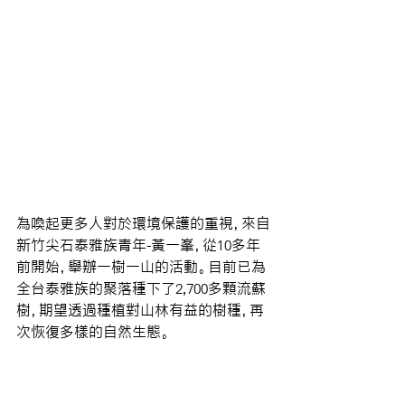
為喚起更多人對於環境保護的重視，來自
新竹尖石泰雅族青年-黃一峯，從10多年
前開始，舉辦一樹一山的活動。目前已為
全台泰雅族的聚落種下了2,700多顆流蘇
樹，期望透過種植對山林有益的樹種，再
次恢復多樣的自然生態。