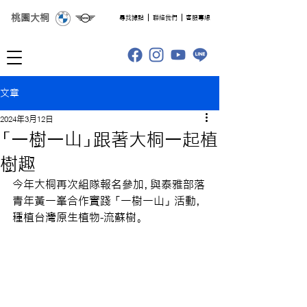
桃園大桐
​尋找據點
聯絡我們
客服專線
文章
2024年3月12日
「一樹一山」跟著大桐一起植
樹趣
今年大桐再次組隊報名參加，與泰雅部落
青年黃一峯合作實踐 「一樹一山」 活動，
種植台灣原生植物-流蘇樹。