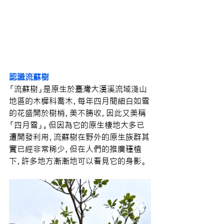
認識流蘇樹
「流蘇樹」是原生於臺灣大漢溪流域淺山
地區的木樨科喬木，每年四月間細白如雪
的花盛開於樹梢，美不勝收，因此又美稱
「四月雪」。但因為它的原生棲地大多已
遭開發利用，流蘇樹在野外的原生族群其
實已經非常稀少
，
但在人們的推廣種植
下，許多地方漸漸地可以看見它的身影。