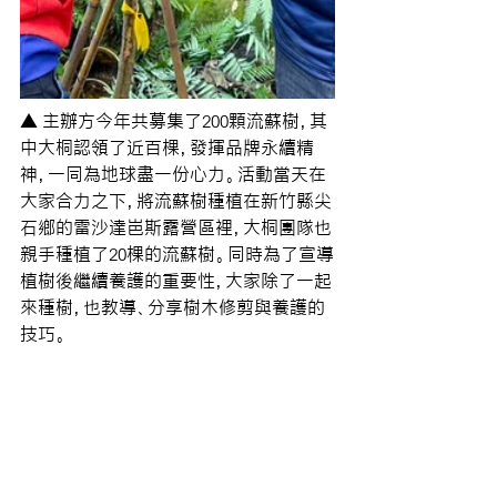
▲ 主辦方今年共募集了200顆流蘇樹，其
中大桐認領了近百棵，發揮品牌永續精
神，一同為地球盡一份心力。活動當天在
大家合力之下，將流蘇樹種植在
新竹縣尖
石鄉的
雷沙達岜斯露營區裡
，大桐團隊也
親手種植了
20棵的流蘇樹。同時為了宣導
植樹後繼續養護的重要性，大家除了一起
來種樹，也教導、分享樹木修剪與養護的
技巧。