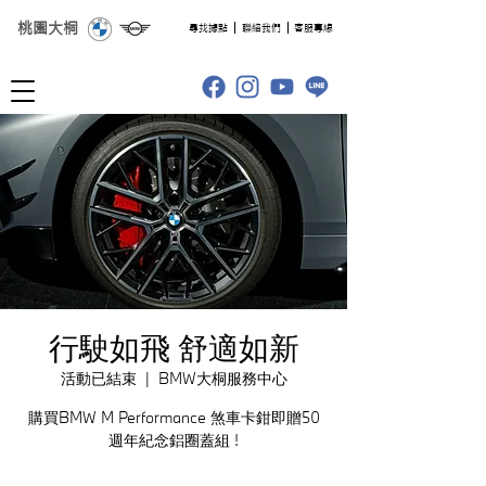
桃園大桐
​尋找據點
聯絡我們
客服專線
行駛如飛 舒適如新
活動已結束
  |  
BMW大桐服務中心
購買BMW M Performance 煞車卡鉗即贈50
週年紀念鋁圈蓋組 !