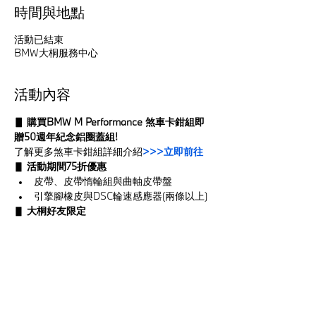
時間與地點
活動已結束
BMW大桐服務中心
活動內容
▋ 購買BMW M Performance 煞車卡鉗組即
贈50週年紀念鋁圈蓋組!
了解更多煞車卡鉗組詳細介紹
>>>立即前往
▋ 
活動期間75折優惠
皮帶、皮帶惰輪組與曲軸皮帶盤
引擎腳橡皮與DSC輪速感應器(兩條以上)
▋ 
大桐好友限定
顯示更多
分享活動