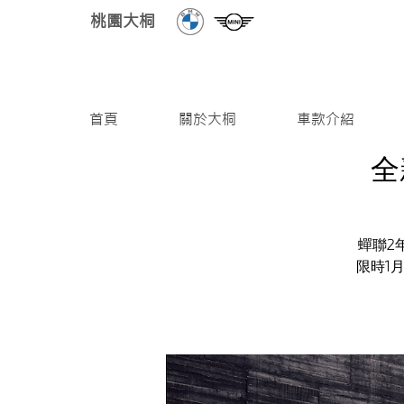
桃園大桐
首頁
關於大桐
車款介紹
全
蟬聯2年
限時1