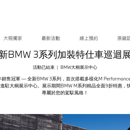
大桐獨家
最新活動
線上預約
原廠
新BMW 3系列加裝特仕車巡迴
活動已結束
  |  
BMW大桐展示中心
銷售冠軍 — 全新BMW 3系列，首次搭載多樣化M Performan
月進駐大桐展示中心。展示期間BMW M系列精品全面9折特惠，
專屬於您的駕馭風格！