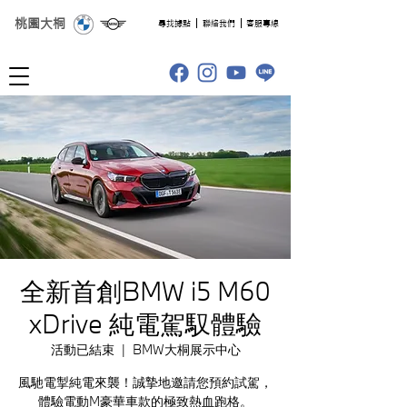
桃園大桐
​尋找據點
聯絡我們
客服專線
全新首創BMW i5 M60
xDrive 純電駕馭體驗
活動已結束
  |  
BMW大桐展示中心
風馳電掣純電來襲！誠摯地邀請您預約試駕，
體驗電動M豪華車款的極致熱血跑格。