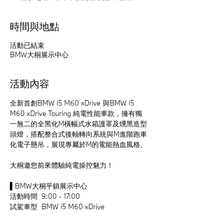
時間與地點
活動已結束
BMW大桐展示中心
活動內容
全新首創BMW i5 M60 xDrive 與BMW i5 
M60 xDrive Touring 純電性能車款，擁有獨
一無二的全黑化M橫幅式水箱護罩及燻黑造型
頭燈，搭配整合式後軸轉向系統與M進階跑車
化電子懸吊，展現專屬於M的電能熱血風格。
大桐邀您前來體驗純電操控魅力！
▌BMW大桐平鎮展示中心
活動時間  9:00 - 17:00
試駕車型  BMW i5 M60 xDrive