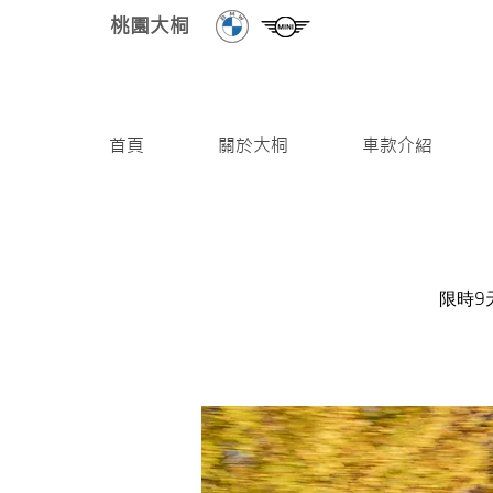
桃園大桐
首頁
關於大桐
車款介紹
限時9