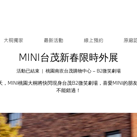
大桐獨家
最新活動
線上預約
原廠
MINI台茂新春限時外展
活動已結束
  |  
桃園南崁台茂購物中心 – B2微笑劇場
天，MINI桃園大桐將快閃現身台茂B2微笑劇場，喜愛MINI的朋
不能錯過！