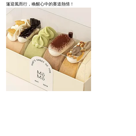
篷迎風而行，喚醒心中的賽道熱情！
>>立即預約賞車
※贈品數量有限，贈完為止