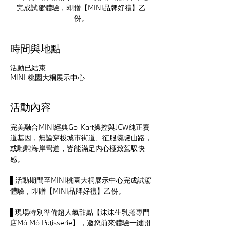
完成試駕體驗，即贈【MINI品牌好禮】乙
份。
時間與地點
活動已結束
MINI 桃園大桐展示中心
活動內容
完美融合MINI經典Go-Kart操控與JCW純正賽
道基因，無論穿梭城市街道、征服蜿蜒山路，
或馳騁海岸彎道，皆能滿足內心極致駕馭快
感。
▌活動期間至MINI桃園大桐展示中心完成試駕
體驗，即贈【MINI品牌好禮】乙份。
▌現場特別準備超人氣甜點【沫沫生乳捲專門
店Mò Mò Patisserie】，邀您前來體驗一鍵開