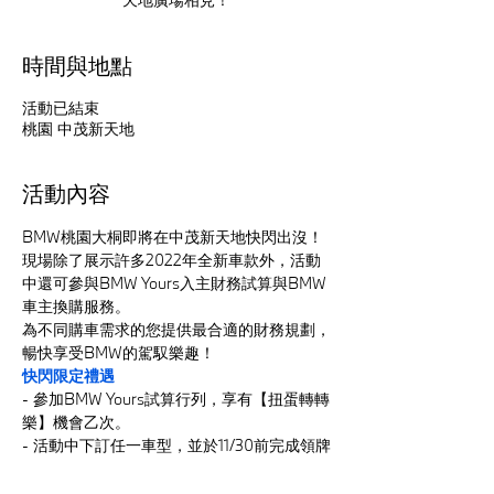
天地廣場相見！
時間與地點
活動已結束
桃園 中茂新天地
活動內容
BMW桃園大桐即將在中茂新天地快閃出沒！
現場除了展示許多2022年全新車款外，活動
中還可參與BMW Yours入主財務試算與BMW
車主換購服務。
為不同購車需求的您提供最合適的財務規劃，
暢快享受BMW的駕馭樂趣！
快閃限定禮遇
- 參加BMW Yours試算行列，享有【扭蛋轉轉
樂】機會乙次。
- 活動中下訂任一車型，並於11/30前完成領牌
者，加碼獲得【BMW大桐×Samsonite聯名行
李箱】乙個。