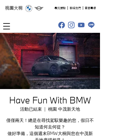
桃園大桐
​尋找據點
聯絡我們
客服專線
Have Fun With BMW
活動已結束
  |  
桃園 中茂新天地
僅僅兩天！總是在尋找駕馭樂趣的您，假日不
知道何去何從？
做好準備，這個週末BMW大桐與您在中茂新