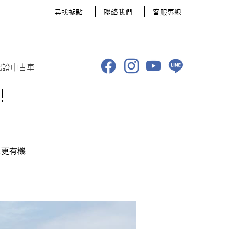
​尋找據點
聯絡我們
客服專線
認證中古車
!
主更有機