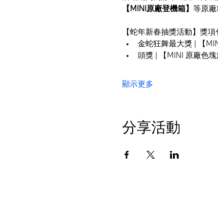
【MINI原廠登機箱】
等原廠
【蛇年新春抽獎活動】獎項
金蛇狂舞最大獎 | 【MIN
頭獎 | 【MINI 原廠色
顯示更多
分享活動
授權經銷商 桃園大桐
© BMW