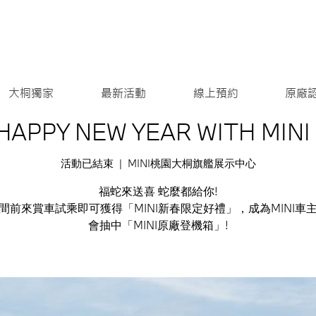
大桐獨家
最新活動
線上預約
原廠
HAPPY NEW YEAR WITH MINI 
活動已結束
  |  
MINI桃園大桐旗艦展示中心
福蛇來送喜 蛇麼都給你!
間前來賞車試乘即可獲得「MINI新春限定好禮」，成為MINI車
會抽中「MINI原廠登機箱」!