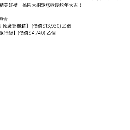
精美好禮，桃園大桐邀您歡慶蛇年大吉！
包含
I原廠登機箱】 (價值$13,930) 乙個
塊旅行袋】(價值$4,740) 乙個