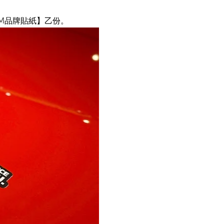
N M品牌貼紙】乙份。