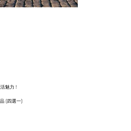
活魅力 !
品 (四選一)