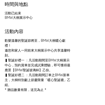
時間與地點
活動已結束
BMW大桐展示中心
活動內容
歡樂溫馨的聖誕節將至，BMW大桐暖心獻
禮！
邀您和家人一同前來大桐展示中心共享溫馨時
刻。
▍聖誕好禮一 ：凡活動期間至BMW大桐展示
中心，預約賞車並完成試乘體驗，即可獲得最
應景【BMW聖誕玻璃杯】乙份。
▍聖誕好禮二 ：凡活動期間訂車之BMW新車
主，大桐特別獻上節慶限量「暖心聖誕襪」乙
組。
* 贈品數量有限，送完為止 *
* 大桐汽車保留本活動變更、修改、終止之權
力 *