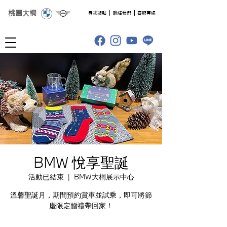
桃園大桐
​尋找據點
聯絡我們
客服專線
BMW 悅享聖誕
活動已結束
  |  
BMW大桐展示中心
溫馨聖誕月，期間預約賞車並試乘，即可將節
慶限定贈禮帶回家！