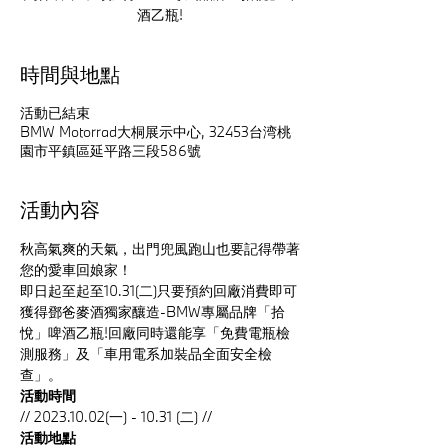
酒乙瓶!
時間與地點
活動已結束
BMW Motorrad大桐展示中心, 32453台湾桃
園市平鎮區延平路三段586號
活動內容
秋高氣爽的天氣，出門兜風跑山也要記得帶著
您的愛車回娘家！
即日起至起至10.31(二)只要預約回廠消費即可
獲得鄧爸麥酒獨家釀造-BMW專屬品牌「拾
悅」啤酒乙瓶!回廠同時還能享「免費電瓶檢
測服務」及「車用電系加裝品全面安全檢
查」。
活動時間
// 2023.10.02(一) - 10.31 (二) //
活動地點