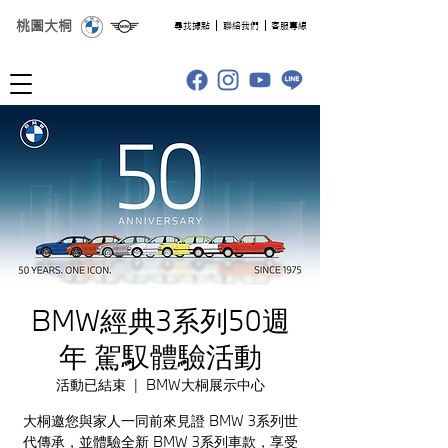
桃園大桐
​尋找據點
聯絡我們
客服專線
BMW經典3系列50週
年 駕馭體驗活動
活動已結束
  |  
BMW大桐展示中心
大桐邀您與家人一同前來見證 BMW 3系列世
代傳承，並體驗全新 BMW 3系列車款，享受