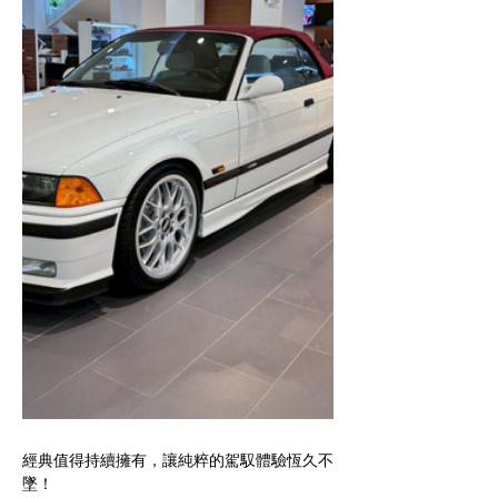
經典值得持續擁有，讓純粹的駕馭體驗恆久不
墜！