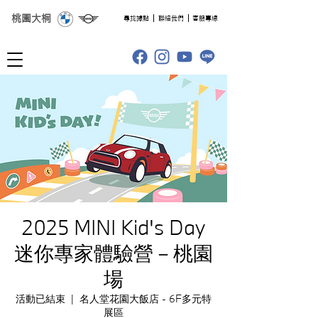
桃園大桐
​尋找據點
聯絡我們
客服專線
2025 MINI Kid's Day
迷你專家體驗營－桃園
場
活動已結束
  |  
名人堂花園大飯店 - 6F多元特
展區