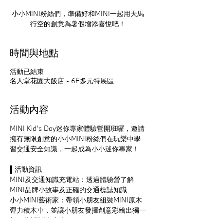
小小MINI粉絲們，準備好和MINI一起用天馬
行空的創意為暑假增添喜悅吧！
時間與地點
活動已結束
名人堂花園大飯店 - 6F多元特展區
活動內容
MINI Kid’s Day迷你專家體驗營開班囉，邀請
擁有無限創意的小小MINI粉絲們在玩樂中學
習交通安全知識，一起成為小小迷你專家！
▌活動資訊
MINI及交通知識充電站：透過體驗營了解
MINI品牌小故事及正確的交通標誌知識
小小MINI藝術家：帶領小朋友組裝MINI原木
彈力積木車，並讓小朋友發揮創意彩繪出獨一