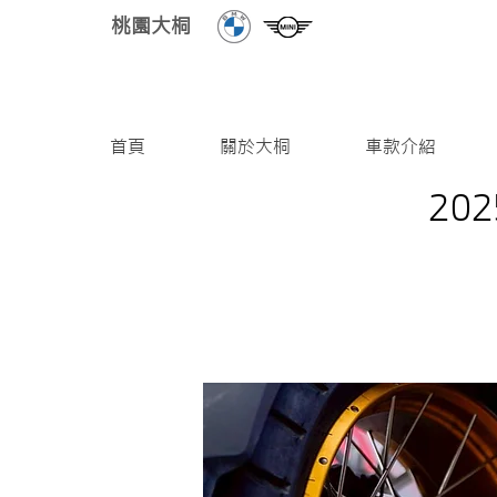
桃園大桐
首頁
關於大桐
車款介紹
20