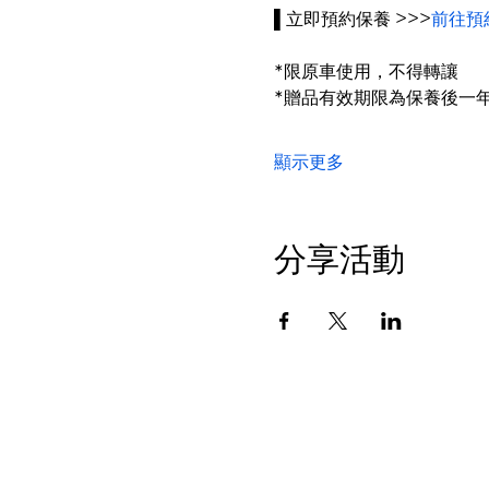
▌立即預約保養 >>>
前往預
*限原車使用，不得轉讓
*贈品有效期限為保養後一
顯示更多
分享活動
授權經銷商 桃園大桐
© BMW