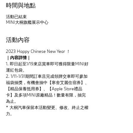
時間與地點
活動已結束
MINI大桐旗艦展示中心
活動內容
2023 Happy Chinese New Year ！
｜內容詳情｜
1. 即日起至1/19來店賞車即可獲得限量MINI好
運紅包袋。
2. 1/11-1/31期間訂車且完成領牌交車即可參加
福袋抽獎，有機會抽中【寒舍艾麗住宿券】、
【精品保養抵用券】、【Apple Store禮品
卡】及多項MINI原廠精品！數量有限，抽完
為止。
* 大桐汽車保留本活動變更、修改、終止之權
力。
MINI桃園大桐旗艦展示中心｜桃園市桃園區
文中路736號｜
03 360 5522