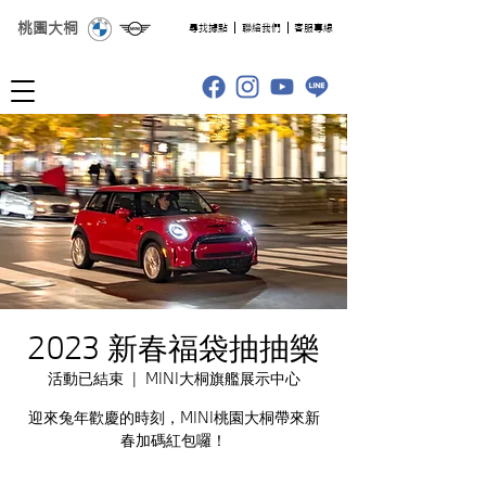
桃園大桐
​尋找據點
聯絡我們
客服專線
2023 新春福袋抽抽樂
活動已結束
  |  
MINI大桐旗艦展示中心
迎來兔年歡慶的時刻，MINI桃園大桐帶來新
春加碼紅包囉！